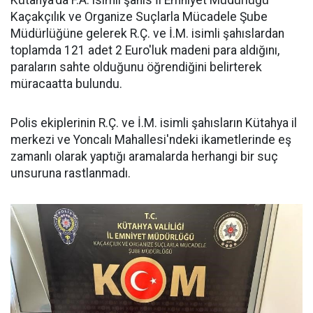
Kütahya'da F.A. isimli şahıs İl Emniyet Müdürlüğü
Kaçakçılık ve Organize Suçlarla Mücadele Şube
Müdürlüğüne gelerek R.Ç. ve İ.M. isimli şahıslardan
toplamda 121 adet 2 Euro'luk madeni para aldığını,
paraların sahte olduğunu öğrendiğini belirterek
müracaatta bulundu.
Polis ekiplerinin R.Ç. ve İ.M. isimli şahısların Kütahya il
merkezi ve Yoncalı Mahallesi'ndeki ikametlerinde eş
zamanlı olarak yaptığı aramalarda herhangi bir suç
unsuruna rastlanmadı.