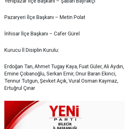
Yenipazar İlçe Başkanı – Şaban Bayrakçı
Pazaryeri İlçe Başkanı – Metin Polat
İnhisar İlçe Başkanı – Cafer Gürel
Kurucu İl Disiplin Kurulu:
Erdoğan Tan, Ahmet Tugay Kaya, Fuat Güler, Ali Aydın,
Emine Çobanoğlu, Serkan Emir, Onur Baran Ekinci,
Tennur Tutgun, Şevket Açık, Vural Osman Kaymaz,
Ertuğrul Çınar