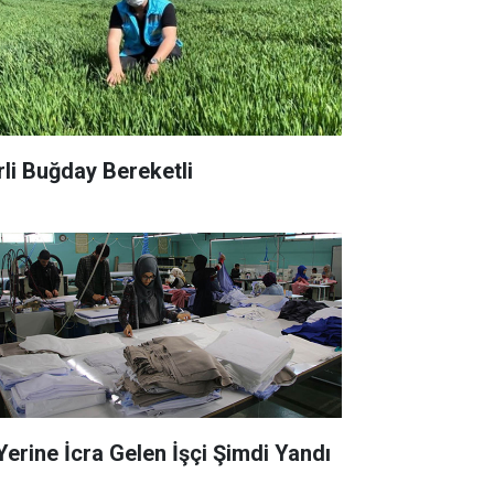
rli Buğday Bereketli
 Yerine İcra Gelen İşçi Şimdi Yandı