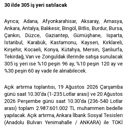
30 ilde 305 iş yeri satılacak
Ayrıca; Adana, Afyonkarahisar, Aksaray, Amasya,
Ankara, Antalya, Balıkesir, Bingöl, Bitlis, Burdur, Bursa,
Çankırı, Düzce, Gaziantep, Gümüşhane, Isparta,
İstanbul, Karabük, Kastamonu, Kayseri, Kırklareli,
Kırşehir, Kocaeli, Konya, Kütahya, Mersin, Şanlıurfa,
Tekirdağ, Van ve Zonguldak illerinde satışa sunulacak
305 iş yeri ise %10 peşin 96 ay, %10 peşin 120 ay ve
%30 peşin 60 ay vade ile alınabilecek.
Açık artırma toplantısı, 19 Ağustos 2026 Çarşamba
günü saat 10.30'da (1-235 Lotlar arası) ve 20 Ağustos
2026 Perşembe günü saat 10.30'da (236-540 Lotlar
arası) toplam 2.987.601.002 TL muhammen bedelle
yapılacak. Açık artırma, Ankara İlbank Sosyal Tesisleri
(Anadolu Bulvarı Yenimahalle / ANKARA) ile TOKİ