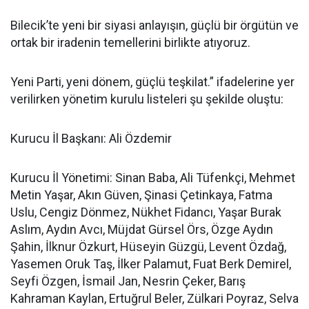
Bilecik’te yeni bir siyasi anlayışın, güçlü bir örgütün ve
ortak bir iradenin temellerini birlikte atıyoruz.
Yeni Parti, yeni dönem, güçlü teşkilat.” ifadelerine yer
verilirken yönetim kurulu listeleri şu şekilde oluştu:
Kurucu İl Başkanı: Ali Özdemir
Kurucu İl Yönetimi: Sinan Baba, Ali Tüfenkçi, Mehmet
Metin Yaşar, Akın Güven, Şinasi Çetinkaya, Fatma
Uslu, Cengiz Dönmez, Nükhet Fidancı, Yaşar Burak
Aslım, Aydın Avcı, Müjdat Gürsel Örs, Özge Aydın
Şahin, İlknur Özkurt, Hüseyin Güzgü, Levent Özdağ,
Yasemen Oruk Taş, İlker Palamut, Fuat Berk Demirel,
Seyfi Özgen, İsmail Jan, Nesrin Çeker, Barış
Kahraman Kaylan, Ertuğrul Beler, Zülkari Poyraz, Selva