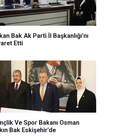
kan Bak Ak Parti İl Başkanlığı’nı
aret Etti
nçlik Ve Spor Bakanı Osman
kın Bak Eskişehir’de