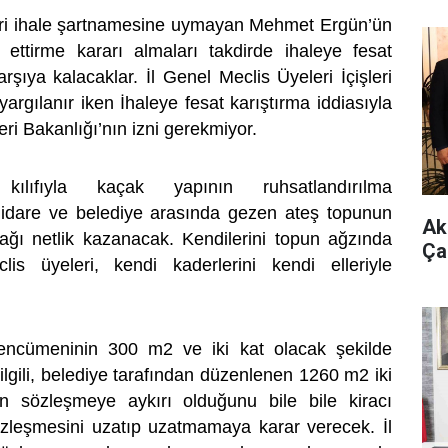
leri ihale şartnamesine uymayan Mehmet Ergün’ün
 ettirme kararı almaları takdirde ihaleye fesat
arşıya kalacaklar. İl Genel Meclis Üyeleri İçişleri
 yargılanır iken İhaleye fesat karıştırma iddiasıyla
eri Bakanlığı’nın izni gerekmiyor.
kılıfıyla kaçak yapının ruhsatlandırılma
l idare ve belediye arasında gezen ateş topunun
Ak 
cağı netlik kazanacak. Kendilerini topun ağzında
Ça
is üyeleri, kendi kaderlerini kendi elleriyle
l encümeninin 300 m2 ve iki kat olacak şekilde
 ilgili, belediye tarafından düzenlenen 1260 m2 iki
ın sözleşmeye aykırı olduğunu bile bile kiracı
leşmesini uzatıp uzatmamaya karar verecek. İl