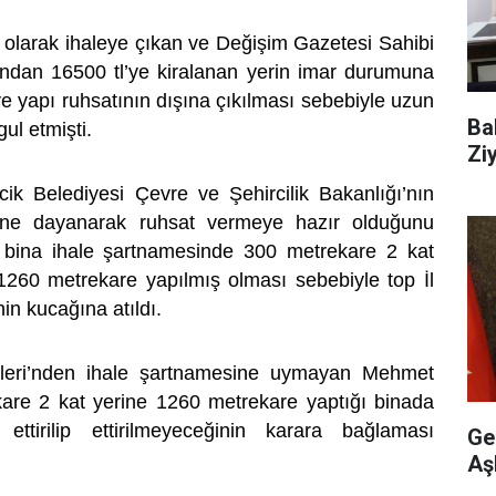
t olarak ihaleye çıkan ve Değişim Gazetesi Sahibi
ndan 16500 tl’ye kiralanan yerin imar durumuna
 yapı ruhsatının dışına çıkılması sebebiyle uzun
Ba
l etmişti.
Ziy
cik Belediyesi Çevre ve Şehircilik Bakanlığı’nın
şüne dayanarak ruhsat vermeye hazır olduğunu
r bina ihale şartnamesinde 300 metrekare 2 kat
p 1260 metrekare yapılmış olması sebebiyle top İl
in kucağına atıldı.
eleri’nden ihale şartnamesine uymayan Mehmet
are 2 kat yerine 1260 metrekare yaptığı binada
 ettirilip ettirilmeyeceğinin karara bağlaması
Ge
Aş