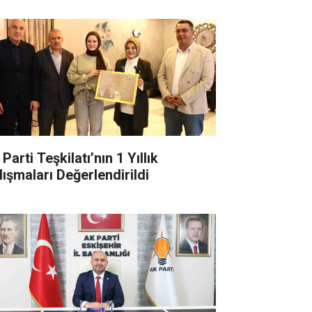
Parti Teşkilatı’nın 1 Yıllık
lışmaları Değerlendirildi