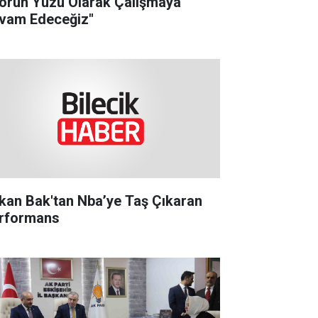
orun Yüzü Olarak Çalışmaya
vam Edeceğiz"
kan Bak'tan Nba’ye Taş Çıkaran
rformans