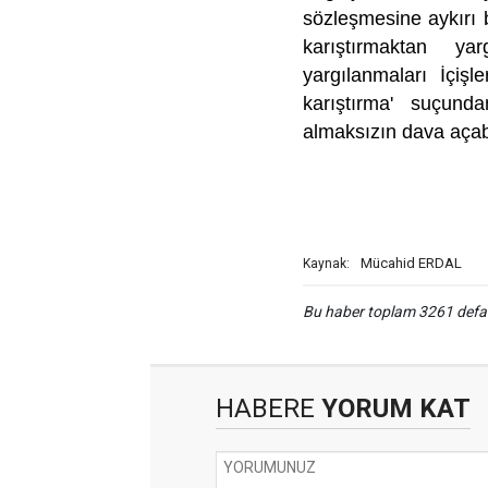
sözleşmesine aykırı bi
karıştırmaktan ya
yargılanmaları İçişl
karıştırma' suçund
almaksızın dava aça
Mücahid ERDAL
Kaynak:
Bu haber toplam 3261 def
HABERE
YORUM KAT