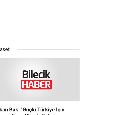
yaset
kan Bak: "Güçlü Türkiye İçin