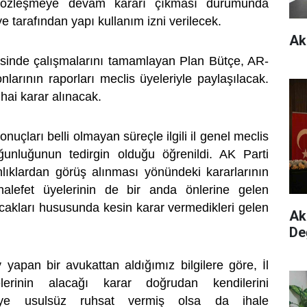
 sözleşmeye devam kararı çıkması durumunda
 tarafından yapı kullanım izni verilecek.
Ak
risinde çalışmalarını tamamlayan Plan Bütçe, AR-
arının raporları meclis üyeleriyle paylaşılacak.
ihai karar alınacak.
uçları belli olmayan süreçle ilgili il genel meclis
ğunluğunun tedirgin olduğu öğrenildi. AK Parti
nlıklardan görüş alınması yönündeki kararlarının
alefet üyelerinin de bir anda önlerine gelen
acakları hususunda kesin karar vermedikleri gelen
Ak 
De
 yapan bir avukattan aldığımız bilgilere göre, İl
erinin alacağı karar doğrudan kendilerini
diye usulsüz ruhsat vermiş olsa da ihale