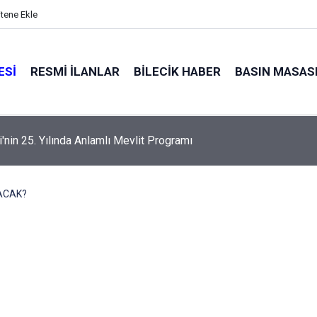
itene Ekle
ESI
RESMI İLANLAR
BILECIK HABER
BASIN MASAS
alyaları küle döndü
ACAK?