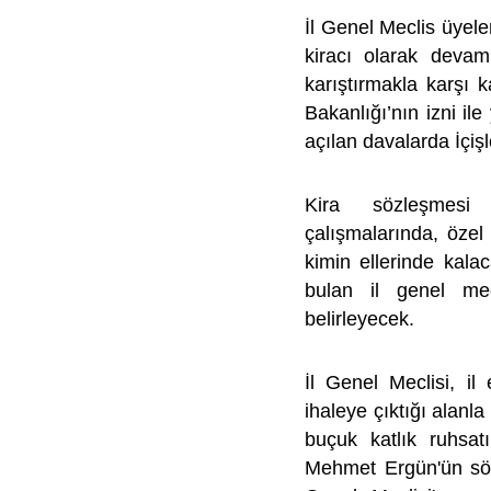
İl Genel Meclis üye
kiracı olarak devam
karıştırmakla karşı k
Bakanlığı’nın izni ile
açılan davalarda İçişl
Kira sözleşmesi 
çalışmalarında, öze
kimin ellerinde kala
bulan il genel mecl
belirleyecek.
İl Genel Meclisi, i
ihaleye çıktığı alanla
buçuk katlık ruhsat
Mehmet Ergün'ün söz