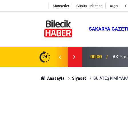
Manşetler
Günün Haberleri
Arşiv
S
SAKARYA GAZET
 Mevlit Programı
24
16:04
Saman b
Anasayfa
Siyaset
BU ATEŞ KİMİ YAK