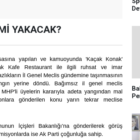
Sp
De
İMİ YAKACAK?
rsasına yapılan ve kamuoyunda 'Kaçak Konak'
ak Kafe Restaurant ile ilgili ruhsat ve imar
zlıkların İl Genel Meclis gündemine taşınmasının
angın yerine döndü. Bağımsız il genel meclis
Ba
MHP'li üyelerin kararıyla adeta yangından mal
Pe
yonlara gönderilen konu yarın tekrar meclise
nun İçişleri Bakanlığı’na gönderilerek görüş
omisyonlarda ise Ak Parti çoğunluğa sahip.