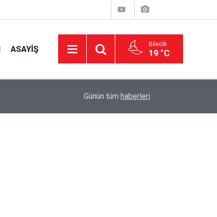
Bilecik
I
ASAYIŞ
19 °C
15:39
İl Genel Meclisi’nden okullara 1.8 milyon TL de
Günün tüm
haberleri