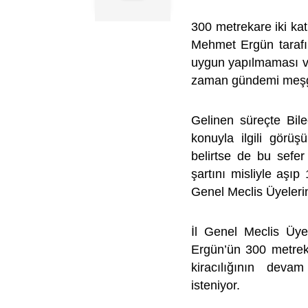
300 metrekare iki ka
Mehmet Ergün tarafı
uygun yapılmaması ve
zaman gündemi meşgu
Gelinen süreçte Bile
konuyla ilgili görü
belirtse de bu sefe
şartını misliyle aşı
Genel Meclis Üyelerin
İl Genel Meclis Üy
Ergün’ün 300 metrek
kiracılığının devam
isteniyor.