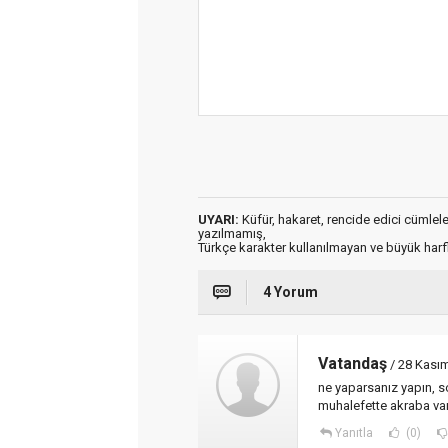
UYARI:
Küfür, hakaret, rencide edici cümleler 
yazılmamış,
Türkçe karakter kullanılmayan ve büyük har
4 Yorum
Vatandaş
/ 28 Kası
ne yaparsanız yapın, 
muhalefette akraba var
Yanıtla
(0)