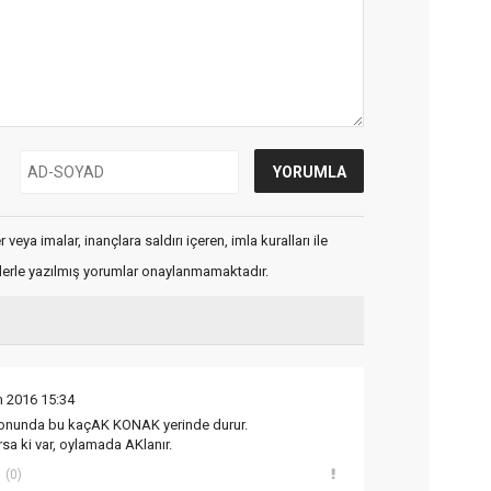
veya imalar, inançlara saldırı içeren, imla kuralları ile
flerle yazılmış yorumlar onaylanmamaktadır.
m 2016 15:34
sonunda bu kaçAK KONAK yerinde durur.
sa ki var, oylamada AKlanır.
(0)