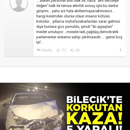
....askeri personel sivil halk ile, hatta "alnı secdeye
değen" halk ile temas ettirildi sonuç işte bu darbe
girişimi....yahu siz hala akıllanmayacakmısınız...
hangi kesimden olursa olsun insanın kötüsü
kötüdür... yıllarca muhafazakarlardan zarar gelmez
diye bunlara göz yumuldu, şimdi "iki ayyaştan"
medet umuluyor....mesele laik,çağdaş,demokratik
parlementer sisteme sahip çıkılmasıdır..... gerisi boş
laf...
Yanıtla
(1)
(0)