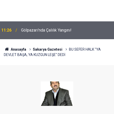
11:26
Gölpazarı'nda Çalılık Yangını!
Anasayfa
Sakarya Gazetesi
BU SEFER HALK "YA
DEVLET BAŞA, YA KUZGUN LEŞE" DEDİ