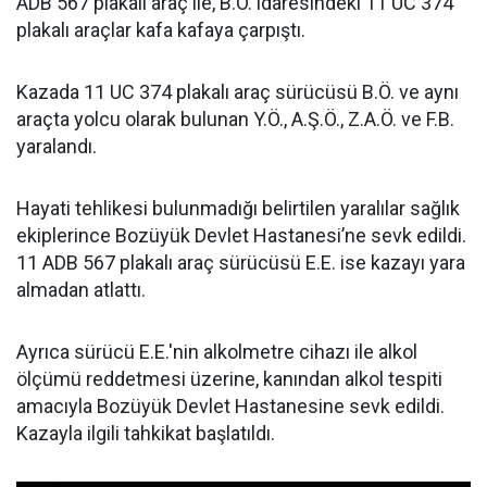
ADB 567 plakalı araç ile, B.Ö. idaresindeki 11 UC 374
plakalı araçlar kafa kafaya çarpıştı.
Kazada 11 UC 374 plakalı araç sürücüsü B.Ö. ve aynı
araçta yolcu olarak bulunan Y.Ö., A.Ş.Ö., Z.A.Ö. ve F.B.
yaralandı.
Hayati tehlikesi bulunmadığı belirtilen yaralılar sağlık
ekiplerince Bozüyük Devlet Hastanesi’ne sevk edildi.
11 ADB 567 plakalı araç sürücüsü E.E. ise kazayı yara
almadan atlattı.
Ayrıca sürücü E.E.'nin alkolmetre cihazı ile alkol
ölçümü reddetmesi üzerine, kanından alkol tespiti
amacıyla Bozüyük Devlet Hastanesine sevk edildi.
Kazayla ilgili tahkikat başlatıldı.