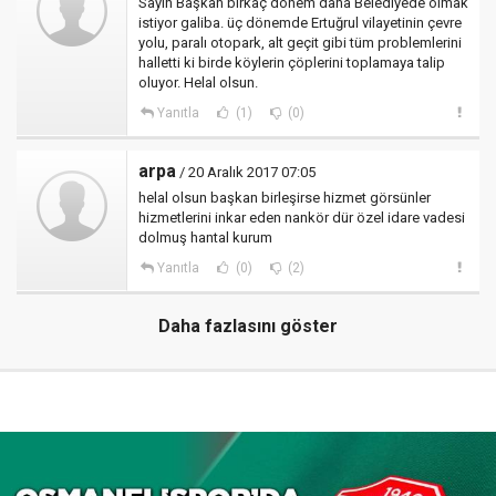
Sayın Başkan birkaç dönem daha Belediyede olmak
istiyor galiba. üç dönemde Ertuğrul vilayetinin çevre
yolu, paralı otopark, alt geçit gibi tüm problemlerini
halletti ki birde köylerin çöplerini toplamaya talip
oluyor. Helal olsun.
Yanıtla
(1)
(0)
arpa
/ 20 Aralık 2017 07:05
helal olsun başkan birleşirse hizmet görsünler
hizmetlerini inkar eden nankör dür özel idare vadesi
dolmuş hantal kurum
Yanıtla
(0)
(2)
Daha fazlasını göster