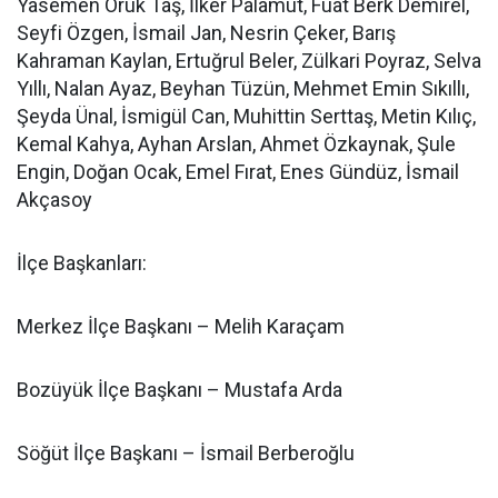
Yasemen Oruk Taş, İlker Palamut, Fuat Berk Demirel,
Seyfi Özgen, İsmail Jan, Nesrin Çeker, Barış
Kahraman Kaylan, Ertuğrul Beler, Zülkari Poyraz, Selva
Yıllı, Nalan Ayaz, Beyhan Tüzün, Mehmet Emin Sıkıllı,
Şeyda Ünal, İsmigül Can, Muhittin Serttaş, Metin Kılıç,
Kemal Kahya, Ayhan Arslan, Ahmet Özkaynak, Şule
Engin, Doğan Ocak, Emel Fırat, Enes Gündüz, İsmail
Akçasoy
İlçe Başkanları:
Merkez İlçe Başkanı – Melih Karaçam
Bozüyük İlçe Başkanı – Mustafa Arda
Söğüt İlçe Başkanı – İsmail Berberoğlu