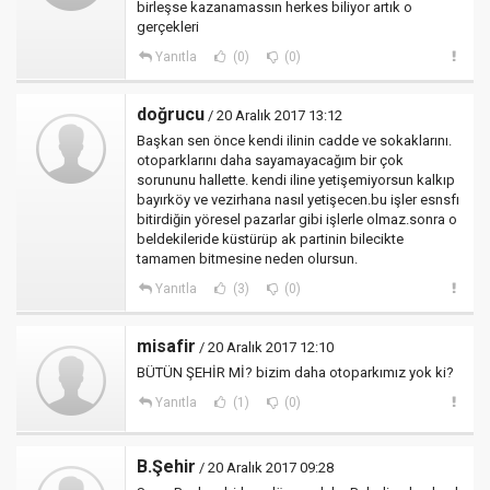
birleşse kazanamassın herkes biliyor artık o
gerçekleri
Yanıtla
(0)
(0)
doğrucu
/ 20 Aralık 2017 13:12
Başkan sen önce kendi ilinin cadde ve sokaklarını.
otoparklarını daha sayamayacağım bir çok
sorununu hallette. kendi iline yetişemiyorsun kalkıp
bayırköy ve vezirhana nasıl yetişecen.bu işler esnsfı
bitirdiğin yöresel pazarlar gibi işlerle olmaz.sonra o
beldekileride küstürüp ak partinin bilecikte
tamamen bitmesine neden olursun.
Yanıtla
(3)
(0)
misafir
/ 20 Aralık 2017 12:10
BÜTÜN ŞEHİR Mİ? bizim daha otoparkımız yok ki?
Yanıtla
(1)
(0)
B.Şehir
/ 20 Aralık 2017 09:28