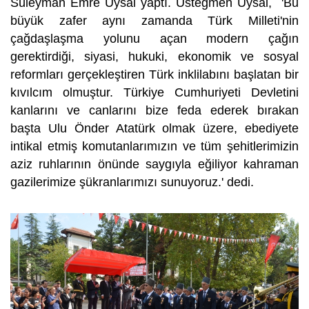
Süleyman Emre Uysal yaptı. Üsteğmen Uysal, 'Bu
büyük zafer aynı zamanda Türk Milleti'nin
çağdaşlaşma yolunu açan modern çağın
gerektirdiği, siyasi, hukuki, ekonomik ve sosyal
reformları gerçekleştiren Türk inklilabını başlatan bir
kıvılcım olmuştur. Türkiye Cumhuriyeti Devletini
kanlarını ve canlarını bize feda ederek bırakan
başta Ulu Önder Atatürk olmak üzere, ebediyete
intikal etmiş komutanlarımızın ve tüm şehitlerimizin
aziz ruhlarının önünde saygıyla eğiliyor kahraman
gazilerimize şükranlarımızı sunuyoruz.' dedi.