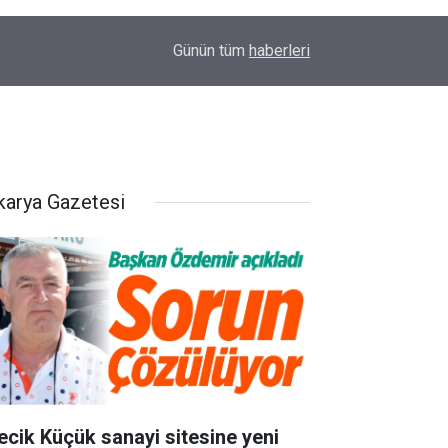
09:46
Eskişehir'de ihbar edildi Bilecik'te bulundu
Günün tüm
haberleri
karya Gazetesi
lecik Küçük sanayi sitesine yeni