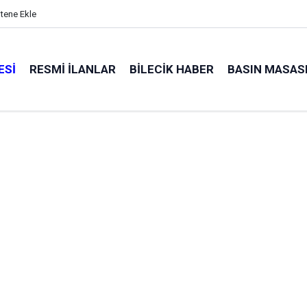
itene Ekle
ESI
RESMI İLANLAR
BILECIK HABER
BASIN MASAS