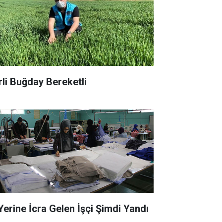
rli Buğday Bereketli
 Yerine İcra Gelen İşçi Şimdi Yandı