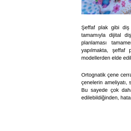
Şeffaf plak gibi diş
tamamıyla dijital di
planlaması tamamen
yapılmakta, şeffaf 
modellerden elde edi
Ortognatik çene cerra
çenelerin ameliyatı, 
Bu sayede çok daha
edilebildiğinden, ha