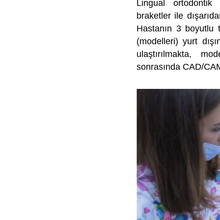
Lingual ortodontik 
braketler ile dışarıd
Hastanın 3 boyutlu t
(modelleri) yurt dış
ulaştırılmakta, m
sonrasında CAD/CAM si