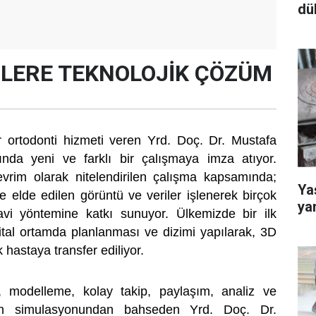
dü
ŞLERE TEKNOLOJİK ÇÖZÜM
r ortodonti hizmeti veren Yrd. Doç. Dr. Mustafa
nında yeni ve farklı bir çalışmaya imza atıyor.
devrim olarak nitelendirilen çalışma kapsamında;
Yaş
e elde edilen görüntü ve veriler işlenerek birçok
ya
davi yöntemine katkı sunuyor. Ülkemizde bir ilk
jital ortamda planlanması ve dizimi yapılarak, 3D
k hastaya transfer ediliyor.
 modelleme, kolay takip, paylaşım, analiz ve
erin simulasyonundan bahseden Yrd. Doç. Dr.