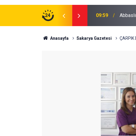
24
09:59
Abbaslı
Anasayfa
Sakarya Gazetesi
ÇARPIK 