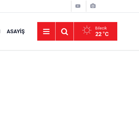
Bilecik
I
ASAYIŞ
22 °C