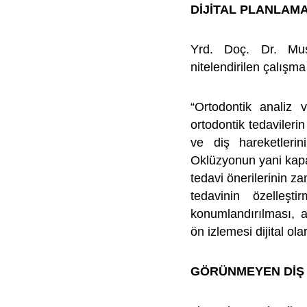
DİJİTAL PLANLAMA
Yrd. Doç. Dr. Must
nitelendirilen çalışma i
“Ortodontik analiz 
ortodontik tedavileri
ve diş hareketlerin
Oklüzyonun yani kapa
tedavi önerilerinin 
tedavinin özelleşti
konumlandırılması, 
ön izlemesi dijital ol
GÖRÜNMEYEN DİŞ 