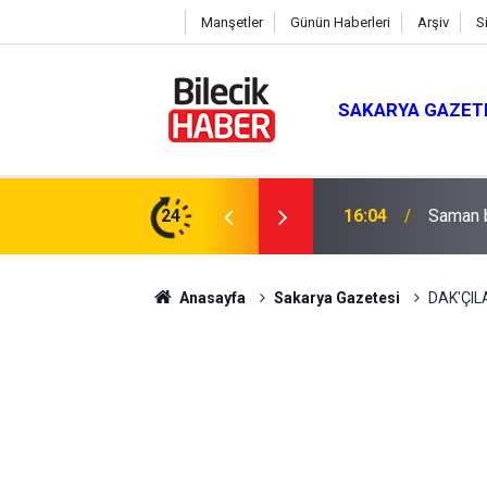
Manşetler
Günün Haberleri
Arşiv
S
SAKARYA GAZET
 Mevlit Programı
24
16:04
Saman b
Anasayfa
Sakarya Gazetesi
DAK'ÇIL