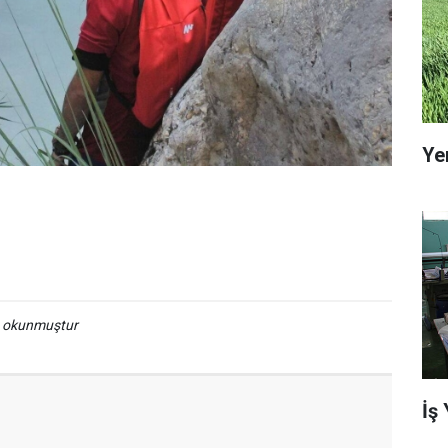
Ye
a okunmuştur
İş