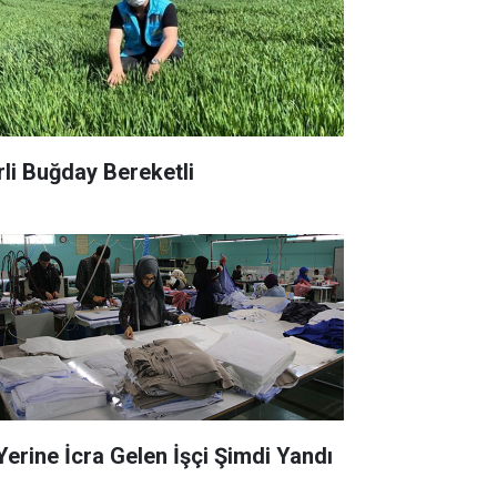
rli Buğday Bereketli
 Yerine İcra Gelen İşçi Şimdi Yandı