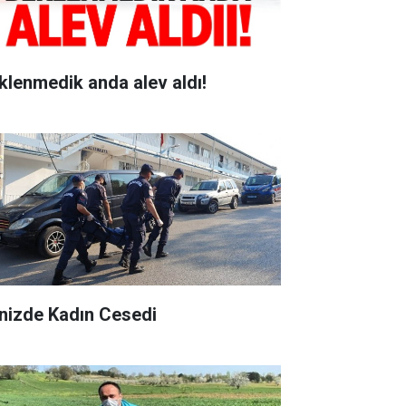
klenmedik anda alev aldı!
nizde Kadın Cesedi