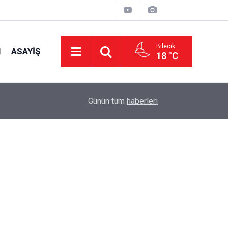
Bilecik
I
ASAYIŞ
18 °C
15:39
İl Genel Meclisi’nden okullara 1.8 milyon TL de
Günün tüm
haberleri