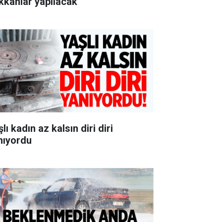
kkânlar yapılacak
lı kadın az kalsın diri diri
nıyordu