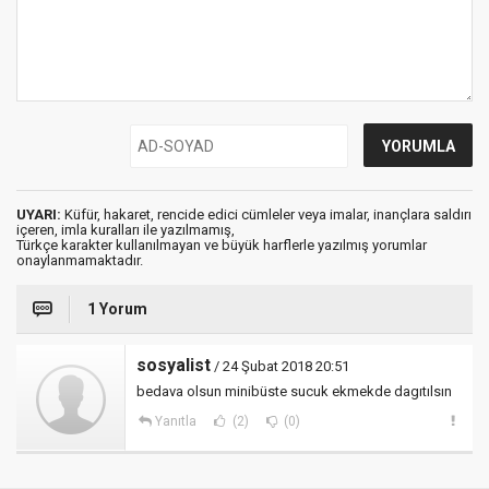
UYARI:
Küfür, hakaret, rencide edici cümleler veya imalar, inançlara saldırı
içeren, imla kuralları ile yazılmamış,
Türkçe karakter kullanılmayan ve büyük harflerle yazılmış yorumlar
onaylanmamaktadır.
1 Yorum
sosyalist
/ 24 Şubat 2018 20:51
bedava olsun minibüste sucuk ekmekde dagıtılsın
Yanıtla
(2)
(0)