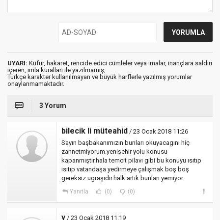
UYARI:
Küfür, hakaret, rencide edici cümleler veya imalar, inançlara saldırı
içeren, imla kuralları ile yazılmamış,
Türkçe karakter kullanılmayan ve büyük harflerle yazılmış yorumlar
onaylanmamaktadır.
3 Yorum
bilecik li müteahid
/ 23 Ocak 2018 11:26
Sayın başbakanımızın bunları okuyacagını hiç
zannetmiyorum.yenişehir yolu konusu
kapanmıştır.hala temcit pilavı gibi bu konuyu ısıtıp
ısıtıp vatandaşa yedirmeye çalışmak boş boş
gereksiz ugraşıdır.halk artık bunları yemiyor.
Yanıtla
(0)
(0)
y
/ 23 Ocak 2018 11:19