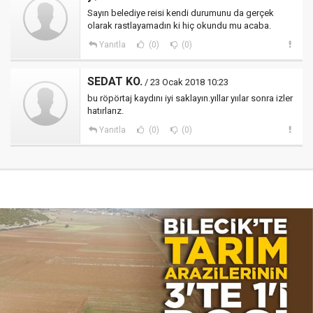
Sayın belediye reisi kendi durumunu da gerçek
olarak rastlayamadın ki hiç okundu mu acaba.
Yanıtla
(0)
(0)
SEDAT KO.
/ 23 Ocak 2018 10:23
bu röpörtaj kaydını iyi saklayın.yıllar yıılar sonra izler
hatırlarız.
Yanıtla
(0)
(0)