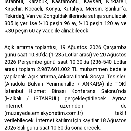
İstanbul, Karabük, Kastamonu, Kayseri, Kırklareli,
Kırşehir, Kocaeli, Konya, Kütahya, Mersin, Şanlıurfa,
Tekirdağ, Van ve Zonguldak illerinde satışa sunulacak
305 iş yeri ise %10 peşin 96 ay, %10 peşin 120 ay ve
%30 peşin 60 ay vade ile alınabilecek.
Açık artırma toplantısı, 19 Ağustos 2026 Çarşamba
günü saat 10.30'da (1-235 Lotlar arası) ve 20 Ağustos
2026 Perşembe günü saat 10.30'da (236-540 Lotlar
arası) toplam 2.987.601.002 TL muhammen bedelle
yapılacak. Açık artırma, Ankara İlbank Sosyal Tesisleri
(Anadolu Bulvarı Yenimahalle / ANKARA) ile TOKİ
İstanbul Hizmet Binası Konferans Salonu'nda
(Halkalı / İSTANBUL) gerçekleştirilecek. Ayrıca
internet üzerinden de
(muzayede.emlakyonetim.com.tr) teklif
verilebilecek. İnternet katılımı için kayıtlar 18 Ağustos
2026 Salı günü saat 10.30'da sona erecek.