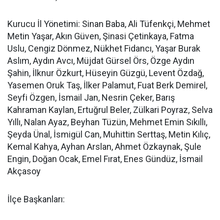
Kurucu İl Yönetimi: Sinan Baba, Ali Tüfenkçi, Mehmet
Metin Yaşar, Akın Güven, Şinasi Çetinkaya, Fatma
Uslu, Cengiz Dönmez, Nükhet Fidancı, Yaşar Burak
Aslım, Aydın Avcı, Müjdat Gürsel Örs, Özge Aydın
Şahin, İlknur Özkurt, Hüseyin Güzgü, Levent Özdağ,
Yasemen Oruk Taş, İlker Palamut, Fuat Berk Demirel,
Seyfi Özgen, İsmail Jan, Nesrin Çeker, Barış
Kahraman Kaylan, Ertuğrul Beler, Zülkari Poyraz, Selva
Yıllı, Nalan Ayaz, Beyhan Tüzün, Mehmet Emin Sıkıllı,
Şeyda Ünal, İsmigül Can, Muhittin Serttaş, Metin Kılıç,
Kemal Kahya, Ayhan Arslan, Ahmet Özkaynak, Şule
Engin, Doğan Ocak, Emel Fırat, Enes Gündüz, İsmail
Akçasoy
İlçe Başkanları: