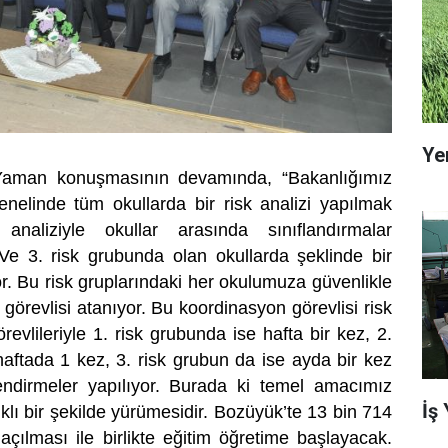
Ye
man konuşmasının devamında, “Bakanlığımız
enelinde tüm okullarda bir risk analizi yapılmak
analiziyle okullar arasında sınıflandırmalar
. Ve 3. risk grubunda olan okullarda şeklinde bir
or. Bu risk gruplarındaki her okulumuza güvenlikle
n görevlisi atanıyor. Bu koordinasyon görevlisi risk
evlileriyle 1. risk grubunda ise hafta bir kez, 2.
haftada 1 kez, 3. risk grubun da ise ayda bir kez
ndirmeler yapılıyor. Burada ki temel amacımız
İş
ıklı bir şekilde yürümesidir. Bozüyük’te 13 bin 714
açılması ile birlikte eğitim öğretime başlayacak.