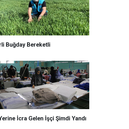
rli Buğday Bereketli
 Yerine İcra Gelen İşçi Şimdi Yandı