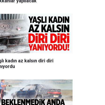
kkânlar yapılacak
lı kadın az kalsın diri diri
nıyordu