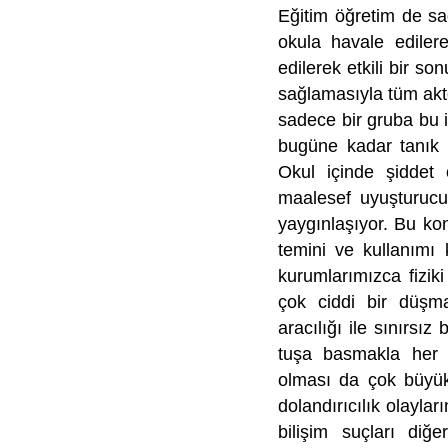
Eğitim öğretim de sa
okula havale edile
edilerek etkili bir s
sağlamasıyla tüm akt
sadece bir gruba bu i
bugüne kadar tanık o
Okul içinde şiddet
maalesef uyuşturucu
yaygınlaşıyor. Bu ko
temini ve kullanımı
kurumlarımızca fizik
çok ciddi bir düşma
aracılığı ile sınırsız
tuşa basmakla her t
olması da çok büyük
dolandırıcılık olayla
bilişim suçları diğ