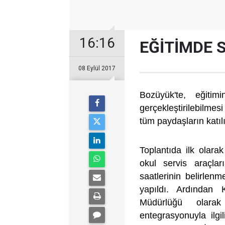
16:16
EĞİTİMDE 
08 Eylül 2017
Bozüyük'te, eğitim
gerçekleştirilebil
tüm paydaşların katılı
Toplantıda ilk olara
okul servis araçlar
saatlerinin belirlenm
yapıldı. Ardından 
Müdürlüğü olara
entegrasyonuyla ilgi