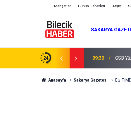
Manşetler
Günün Haberleri
Arşiv
S
SAKARYA GAZET
lüğünde Sünnet Şöleni
24
09:30
GSB Yü
Anasayfa
Sakarya Gazetesi
EĞİTİMD