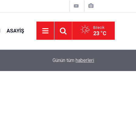
Bilecik
I
ASAYIŞ
23 °C
Kaymakam Titiz Tarihi Demir Köprü ve Meryem 
09:20
Günün tüm
haberleri
Bulundu