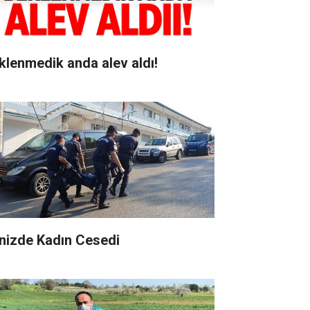
klenmedik anda alev aldı!
nizde Kadın Cesedi