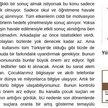
ğlıklı bir sonuç almak istiyorsak bu konu sadece
rek olmuyor. Sadece okul ve öğretmene havale
onuç alınmıyor. Tüm etkenlerin ciddi bir motivasyon
örlerin hedefe yönelmesiyle sonuç alınıyor. Yoksa
şin havale edilmesiyle etkili sonuç alındığına ben
lmadım. Arkadaşlar az önce istatistikleri verdi.
 olayları bizlerde yok denecek kadar az. Ama
 kullanımı tüm Türkiye’de olduğu gibi bizde de
Yö
nuda bir farkındalık uyandırmak gerekiyor. Bunun
 konusunda bunlar büyük önem arz ediyor. İlgili
i tedbirler tabi ki alınacak. Ancak bu sanal alem
n. Çocuklarımız bilgisayar ve akıllı telefonlar
 bir dünya ve milyonlarca bilgiye ulaşıyor. Artık bir
ürlü bilgiye ulaşabiliyorsunuz. Bunun kontrolü
 önem arz ediyor. Bu kanalla çocuk suçları ve
rının arttığını gördük. bU nedenle son dönemlerde
er suçlara oranla bir artış gösterme temayülü