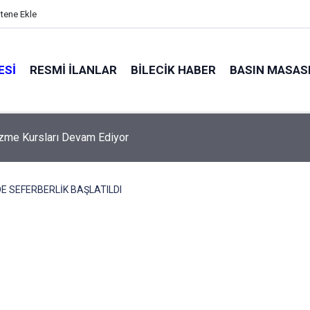
itene Ekle
ESI
RESMI İLANLAR
BILECIK HABER
BASIN MASAS
zme Kursları Devam Ediyor
E SEFERBERLİK BAŞLATILDI