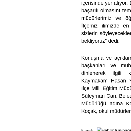
içerisinde yer alıyor
başarılı olmasını te
müdürlerimiz ve öğ
İlçemiz ilimizde en 
sizlerin söyleyecekler
bekliyoruz” dedi.
Konuşma ve açıklamal
başkanları ve muht
dinlenerek ilgili k
Kaymakam Hasan Yam
İlçe Milli Eğitim Mü
Süleyman Can, Beled
Müdürlüğü adına Ko
Koçak, okul müdürleri,
Kaynak: