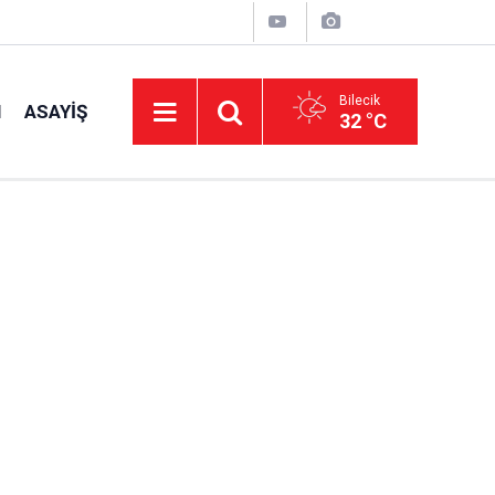
Bilecik
I
ASAYIŞ
32 °C