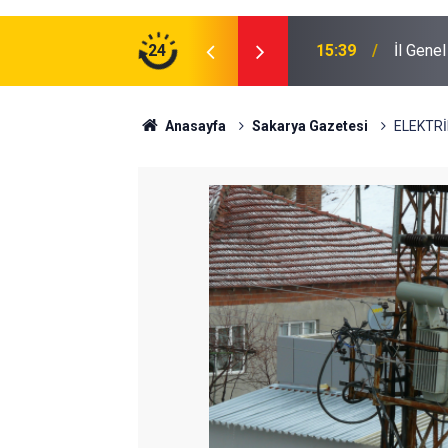
24
15:39
İl Gene
Anasayfa
Sakarya Gazetesi
ELEKTRİ