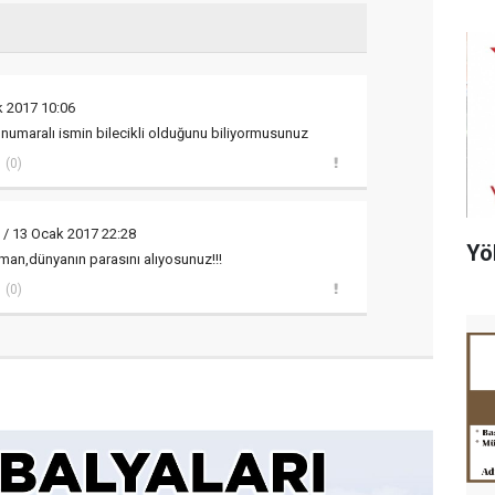
k 2017 10:06
2 numaralı ismin bilecikli olduğunu biliyormusunuz
(0)
/ 13 Ocak 2017 22:28
Yö
aman,dünyanın parasını alıyosunuz!!!
(0)