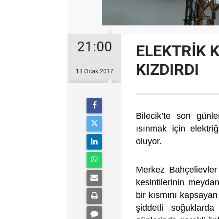
21:00
ELEKTRİK 
KIZDIRDI
13 Ocak 2017
Bilecik’te son günle
ısınmak için elektr
oluyor.
Merkez Bahçelievler
kesintilerinin meyda
bir kısmını kapsayan
şiddetli soğuklard