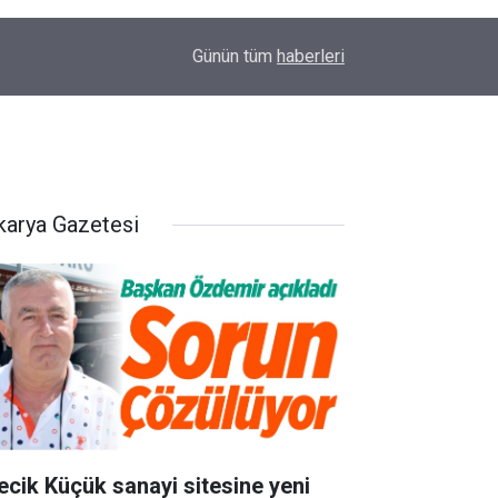
14:58
OEDAŞ Türkiye’yi temsil edecek
Günün tüm
haberleri
karya Gazetesi
lecik Küçük sanayi sitesine yeni