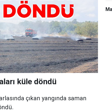
Ma
ları küle döndü
n tarlasında çıkan yangında saman
döndü.