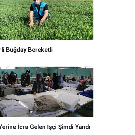
rli Buğday Bereketli
 Yerine İcra Gelen İşçi Şimdi Yandı