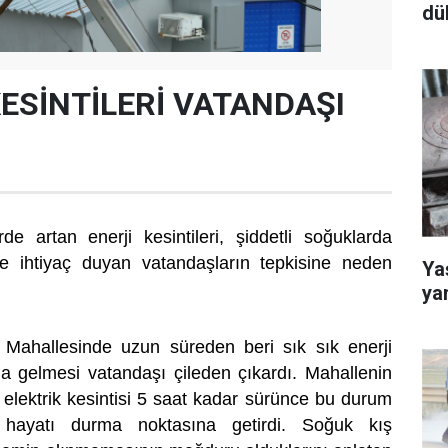
dü
KESİNTİLERİ VATANDAŞI
rde artan enerji kesintileri, şiddetli soğuklarda
iğe ihtiyaç duyan vatandaşların tepkisine neden
Yaş
ya
 Mahallesinde uzun süreden beri sık sık enerji
na gelmesi vatandaşı çileden çıkardı. Mahallenin
 elektrik kesintisi 5 saat kadar sürünce bu durum
a hayatı durma noktasına getirdi. Soğuk kış