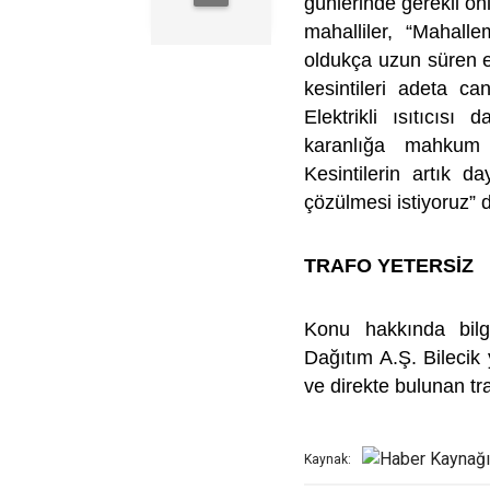
günlerinde gerekli ö
mahalliler, “Mahall
oldukça uzun süren ele
kesintileri adeta ca
Elektrikli ısıtıcısı 
karanlığa mahkum 
Kesintilerin artık 
çözülmesi istiyoruz” d
TRAFO YETERSİZ
Konu hakkında bilg
Dağıtım A.Ş. Bilecik 
ve direkte bulunan traf
Kaynak: