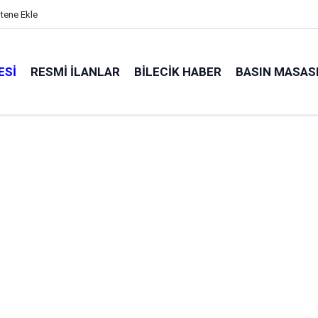
itene Ekle
ESI
RESMI İLANLAR
BILECIK HABER
BASIN MASAS