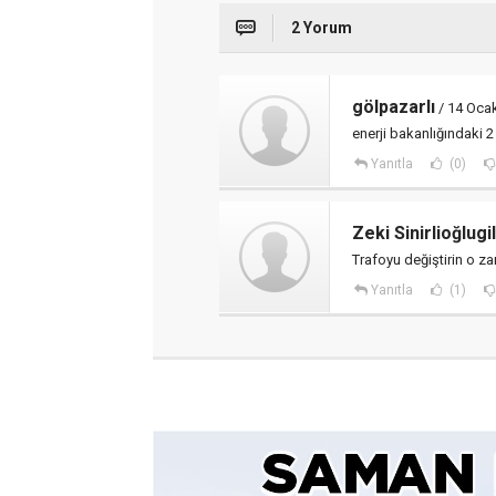
2 Yorum
gölpazarlı
/ 14 Oca
enerji bakanlığındaki 
Yanıtla
(0)
Zeki Sinirlioğlugil
Trafoyu değiştirin o z
Yanıtla
(1)