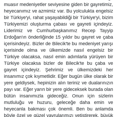
muasır medeniyetler seviyesine giden bir gayretimiz,
heyecanımız ve azmimiz var. Bu yolculukta engelsiz
bir Türkiye'yi, rahat yaşayabildiği bir Türkiye'yi, bizim
Türkiyemizi oluşturma çabası ve gayreti içindeyiz.
Liderimiz ve Cumhurbaşkanımız Recep Tayyip
Erdoğan'ın önderliğinde 15 yıldır bu gayret ve çaba
içerisindeyiz. Bizler de Bilecik'te bu medeniyet yarışı
içerisinde olma ve ülkemizde nasıl engelsiz bir
Türkiye olacaksa, nasıl emin adımlarla yürüyen bir
Türkiye olacaksa bizler de Bilecik'te bu çaba ve
gayret içindeyiz. Şehrimiz ve ülkemizdeki her
insanımız çok kıymetlidir. Eğer bugün ülke olarak bir
yere geldiysek, hepinizin alın teriniz ve dualarınızın
payı var. Eğer yarın bir yere gideceksek burada olan
bütün insanımızla gideceğiz. Onun için sizlerin
mutluluğu ve huzuru, geleceğe daha emin ve
heyecanla bakması çok önemli. Ben bu anlamda
böyle özel ve güzel yavrularımızı yetiştirerek, büyük