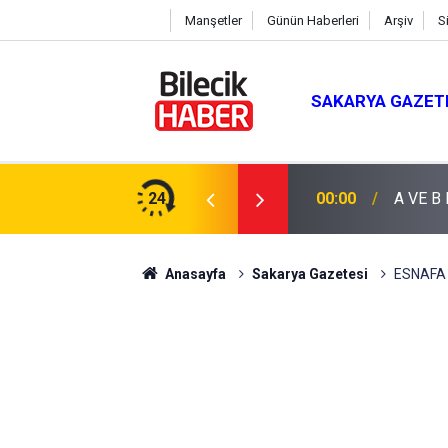
Manşetler
Günün Haberleri
Arşiv
S
SAKARYA GAZET
24
00:00
A VE B
Anasayfa
Sakarya Gazetesi
ESNAFA