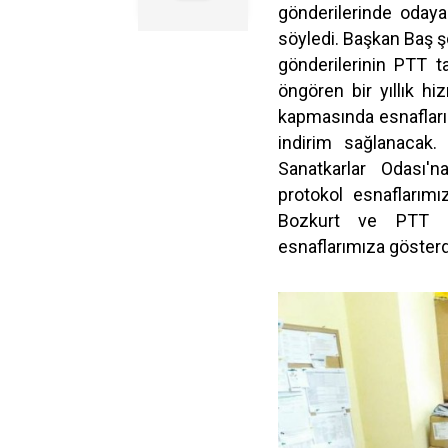
gönderilerinde odaya 
söyledi. Başkan Baş ş
gönderilerinin PTT ta
öngören bir yıllık h
kapmasında esnaflarım
indirim sağlanacak.
Sanatkarlar Odası'n
protokol esnaflarım
Bozkurt ve PTT P
esnaflarımıza gösterdi