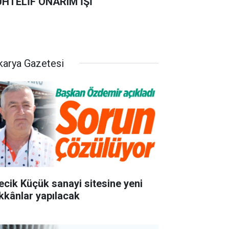
HTELİF ONARIM İŞİ
karya Gazetesi
lecik Küçük sanayi sitesine yeni
kkânlar yapılacak