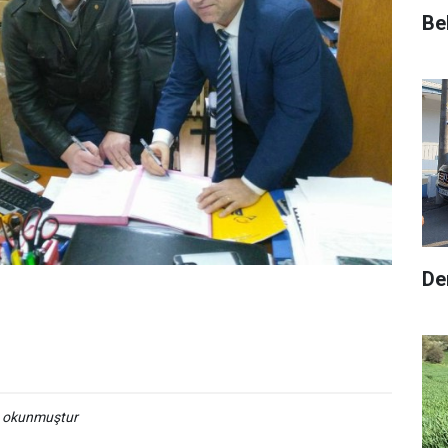
Be
De
a okunmuştur