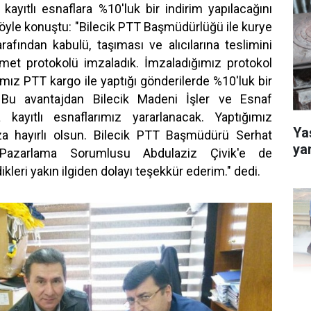
kayıtlı esnaflara %10'luk bir indirim yapılacağını
öyle konuştu: "Bilecik PTT Başmüdürlüğü ile kurye
rafından kabulü, taşıması ve alıcılarına teslimini
izmet protokolü imzaladık. İmzaladığımız protokol
ız PTT kargo ile yaptığı gönderilerde %10'luk bir
 Bu avantajdan Bilecik Madeni İşler ve Esnaf
a kayıtlı esnaflarımız yararlanacak. Yaptığımız
Yaş
ıza hayırlı olsun. Bilecik PTT Başmüdürü Serhat
ya
azarlama Sorumlusu Abdulaziz Çivik'e de
kleri yakın ilgiden dolayı teşekkür ederim." dedi.