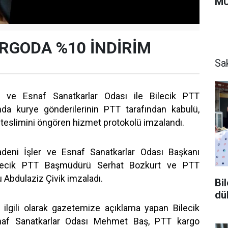
MU
RGODA %10 İNDİRİM
Sa
r ve Esnaf Sanatkarlar Odası ile Bilecik PTT
da kurye gönderilerinin PTT tarafından kabulü,
a teslimini öngören hizmet protokolü imzalandı.
adeni İşler ve Esnaf Sanatkarlar Odası Başkanı
lecik PTT Başmüdürü Serhat Bozkurt ve PTT
Abdulaziz Çivik imzaladı.
Bi
dü
 ilgili olarak gazetemize açıklama yapan Bilecik
naf Sanatkarlar Odası Mehmet Baş, PTT kargo