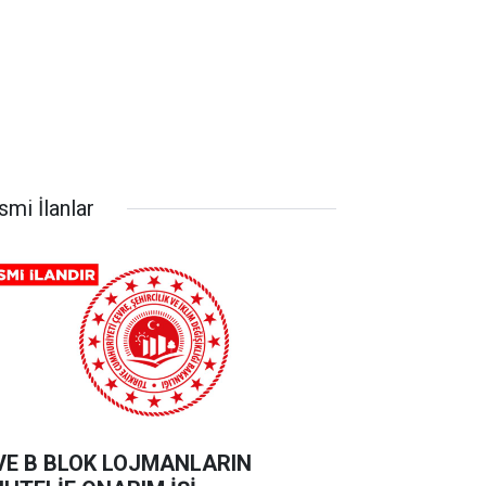
smi İlanlar
VE B BLOK LOJMANLARIN