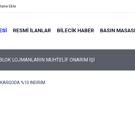
itene Ekle
ESI
RESMI İLANLAR
BILECIK HABER
BASIN MASAS
 BLOK LOJMANLARIN MUHTELİF ONARIM İŞİ
 KARGODA %10 İNDİRİM