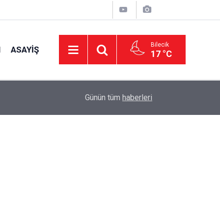
Bilecik
I
ASAYIŞ
17 °C
16:42
CHP Genel Başkan Yardımcısı Erbay: "Türkiye’ni
Günün tüm
haberleri