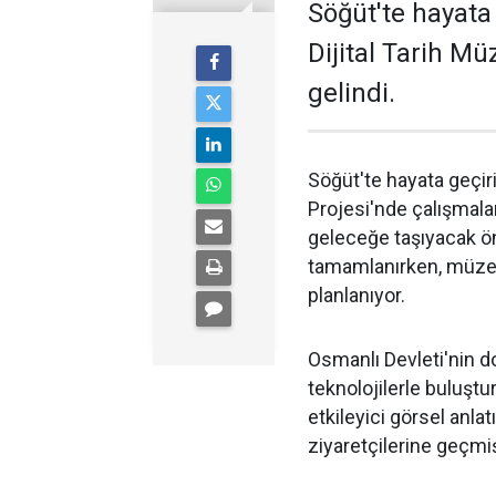
Söğüt'te hayata
Dijital Tarih M
gelindi.
Söğüt'te hayata geçiri
Projesi'nde çalışmalar
geleceğe taşıyacak ö
tamamlanırken, müzeni
planlanıyor.
Osmanlı Devleti'nin do
teknolojilerle buluşt
etkileyici görsel anlat
ziyaretçilerine geçmi