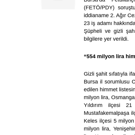
(FETÖ/PDY) soruştu
iddianame 2. Ağır Cez
23 iş adamı hakkında 
Şüpheli ve gizli şah
bilgilere yer verildi.
“554 milyon lira hi
Gizli şahit sıfatıyla i
Bursa il sorumlusu C
edilen himmet listesin
milyon lira, Osmangazi
Yıldırım ilçesi 21
Mustafakemalpaşa ilçe
Keles ilçesi 5 milyon 
milyon lira, Yenişehi