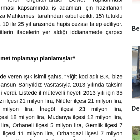
rması kapsamında iş adamları için hazırlanan
a Mahkemesi tarafından kabul edildi. 15’i tutuklu
10 ile 25 yıl arasında hapis cezası talep ediliyor.
Be
itlerin ifadelerin yer aldığı iddianamede çarpıcı
mmet toplamayı planlamışlar”
fade veren Işık isimli şahıs, “Yiğit kod adlı B.K. bize
ansun Sarıyıldız vasıtasıyla 2013 yılında taksim
i verdi. Listede il mütevelli heyeti 2013 yılı için 35
 ilçesi 21 milyon lira, Nilüfer ilçesi 21 milyon lira,
De
 milyon lira, İnegöl ilçesi 23 milyon lira,
si 18 milyon lira, Mudanya ilçesi 12 milyon lira,
lira, Orhaneli ilçesi 5 milyon lira, Gemlik ilçesi 7
r ilçesi 11 milyon lira, Orhangazi ilçesi 7 milyon