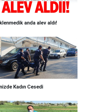
klenmedik anda alev aldı!
nizde Kadın Cesedi