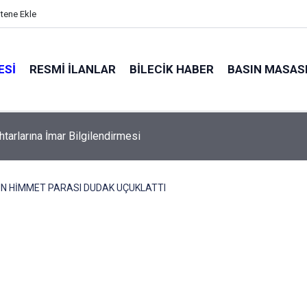
itene Ekle
ESI
RESMI İLANLAR
BILECIK HABER
BASIN MASAS
tarlarına İmar Bilgilendirmesi
ÜN HİMMET PARASI DUDAK UÇUKLATTI