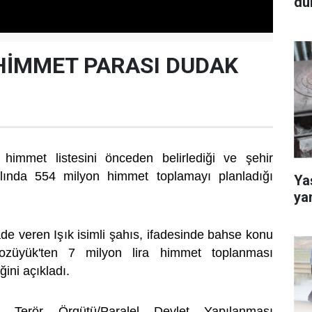
dü
HİMMET PARASI DUDAK
immet listesini önceden belirlediği ve şehir
lında 554 milyon himmet toplamayı planladığı
Yaş
.
ya
ifade veren Işık isimli şahıs, ifadesinde bahse konu
ozüyük'ten 7 milyon lira himmet toplanması
ğini açıkladı.
çı Terör Örgütü/Paralel Devlet Yapılanması