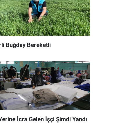
rli Buğday Bereketli
 Yerine İcra Gelen İşçi Şimdi Yandı