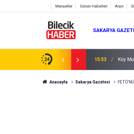
Manşetler
Günün Haberleri
Arşiv
S
SAKARYA GAZET
Doğru
24
15:53
Köy Muh
Anasayfa
Sakarya Gazetesi
FETÖ'N