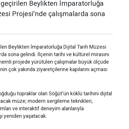
 geçirilen Beylikten İmparatorluğa
üzesi Projesi'nde çalışmalarda sona
len Beylikten İmparatorluğa Dijital Tarih Müzesi
da sona gelindi. İlçenin tarihi ve kültürel mirasını
nemli projede yürütülen çalışmalar büyük ölçüde
n çok yakında ziyaretçilerine kapılarını açması
ğduğu topraklar olan Söğüt'ün köklü tarihini dijital
uracak müze; modern sergileme teknikleri,
ımları ve interaktif deneyim alanlarıyla
şi yeniden yaşatacak.