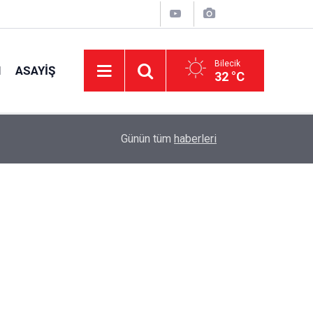
Bilecik
I
ASAYIŞ
32 °C
14:49
Bilecik Belediye Meclisi Toplandı
Günün tüm
haberleri