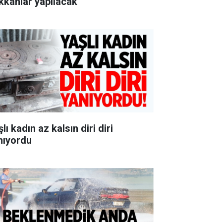
kkânlar yapılacak
lı kadın az kalsın diri diri
nıyordu