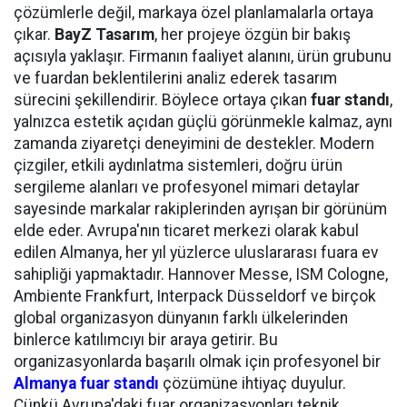
çözümlerle değil, markaya özel planlamalarla ortaya
çıkar.
BayZ Tasarım
, her projeye özgün bir bakış
açısıyla yaklaşır. Firmanın faaliyet alanını, ürün grubunu
ve fuardan beklentilerini analiz ederek tasarım
sürecini şekillendirir. Böylece ortaya çıkan
fuar standı
,
yalnızca estetik açıdan güçlü görünmekle kalmaz, aynı
zamanda ziyaretçi deneyimini de destekler. Modern
çizgiler, etkili aydınlatma sistemleri, doğru ürün
sergileme alanları ve profesyonel mimari detaylar
sayesinde markalar rakiplerinden ayrışan bir görünüm
elde eder. Avrupa'nın ticaret merkezi olarak kabul
edilen Almanya, her yıl yüzlerce uluslararası fuara ev
sahipliği yapmaktadır. Hannover Messe, ISM Cologne,
Ambiente Frankfurt, Interpack Düsseldorf ve birçok
global organizasyon dünyanın farklı ülkelerinden
binlerce katılımcıyı bir araya getirir. Bu
organizasyonlarda başarılı olmak için profesyonel bir
Almanya fuar standı
çözümüne ihtiyaç duyulur.
Çünkü Avrupa'daki fuar organizasyonları teknik