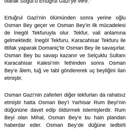
olarak Söğüt’ü Ertuğrul Gazi’ye verir.’’
Ertuğrul Gazi’nin ölümünden sonra yerine oğlu
Osman Bey geçer ve Osman Bey’in ilk mücadelesi
de İnegöl Tekfuruyla olur. Tekfur, vali anlamına
gelmektedir. İnegöl Tekfuru, Karacahisar Tekfuru ile
ittifak yaparak Domaniç’te Osman Bey ile savaşırlar.
Osman Bey bu savaşı kazanır ve Selçuklu Sultanı
Karacahisar Kalesi’nin fethinden sonra Osman
Bey’e âlem, tuğ ve tabl göndererek uç beyliğini ilan
etmiştir.
Osman Gazi’nin zaferleri diğer tekfurları da rahatsız
etmiştir hatta Osman Bey’i Yarhisar Rum Beyi’nin
düğününe davet edip öldürmek istemişlerdir. Rum
Beyi olan Mihal, Osman Bey’e bu hain plandan
haberdar eder. Osman Bey’de düğüne tedbirli