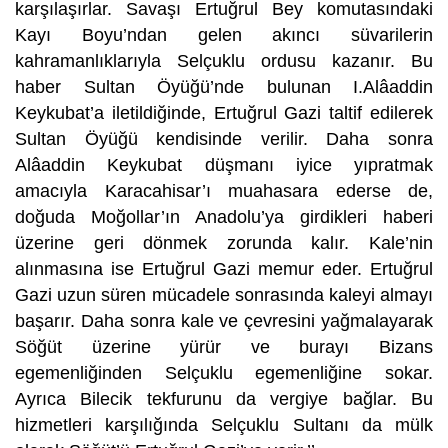
karşılaşırlar. Savaşı Ertuğrul Bey komutasındaki
Kayı Boyu’ndan gelen akıncı süvarilerin
kahramanlıklarıyla Selçuklu ordusu kazanır. Bu
haber Sultan Öyüğü’nde bulunan I.Alâaddin
Keykubat’a iletildiğinde, Ertuğrul Gazi taltif edilerek
Sultan Öyüğü kendisinde verilir. Daha sonra
Alâaddin Keykubat düşmanı iyice yıpratmak
amacıyla Karacahisar’ı muahasara ederse de,
doğuda Moğollar’ın Anadolu’ya girdikleri haberi
üzerine geri dönmek zorunda kalır. Kale’nin
alınmasına ise Ertuğrul Gazi memur eder. Ertuğrul
Gazi uzun süren mücadele sonrasında kaleyi almayı
başarır. Daha sonra kale ve çevresini yağmalayarak
Söğüt üzerine yürür ve burayı Bizans
egemenliğinden Selçuklu egemenliğine sokar.
Ayrıca Bilecik tekfurunu da vergiye bağlar. Bu
hizmetleri karşılığında Selçuklu Sultanı da mülk