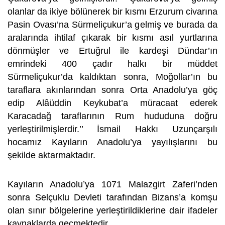
olanlar da ikiye bölünerek bir kısmı Erzurum civarına
Pasin Ovası’na Sürmeliçukur’a gelmiş ve burada da
aralarında ihtilaf çıkarak bir kısmı asıl yurtlarına
dönmüşler ve Ertuğrul ile kardeşi Dündar’ın
emrindeki 400 çadır halkı bir müddet
Sürmeliçukur’da kaldıktan sonra, Moğollar’ın bu
taraflara akınlarından sonra Orta Anadolu’ya göç
edip Alâüddin Keykubat’a müracaat ederek
Karacadağ taraflarının Rum hududuna doğru
yerleştirilmişlerdir.’’ İsmail Hakkı Uzunçarşılı
hocamız Kayıların Anadolu’ya yayılışlarını bu
şekilde aktarmaktadır.
Kayıların Anadolu’ya 1071 Malazgirt Zaferi’nden
sonra Selçuklu Devleti tarafından Bizans’a komşu
olan sınır bölgelerine yerleştirildiklerine dair ifadeler
kaynaklarda geçmektedir.