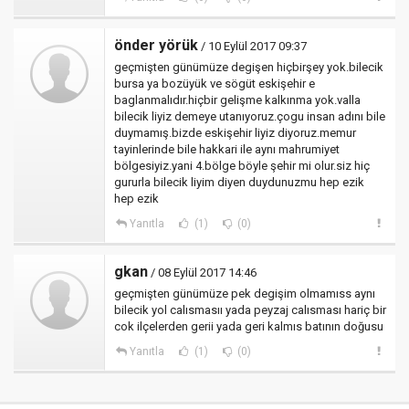
önder yörük
/ 10 Eylül 2017 09:37
geçmişten günümüze degişen hiçbirşey yok.bilecik
bursa ya bozüyük ve sögüt eskişehir e
baglanmalıdır.hiçbir gelişme kalkınma yok.valla
bilecik liyiz demeye utanıyoruz.çogu insan adını bile
duymamış.bizde eskişehir liyiz diyoruz.memur
tayinlerinde bile hakkari ile aynı mahrumiyet
bölgesiyiz.yani 4.bölge böyle şehir mi olur.siz hiç
gururla bilecik liyim diyen duydunuzmu hep ezik
hep ezik
Yanıtla
(1)
(0)
gkan
/ 08 Eylül 2017 14:46
geçmişten günümüze pek degişim olmamıss aynı
bilecik yol calısmasıı yada peyzaj calısması hariç bir
cok ilçelerden gerii yada geri kalmıs batının doğusu
Yanıtla
(1)
(0)