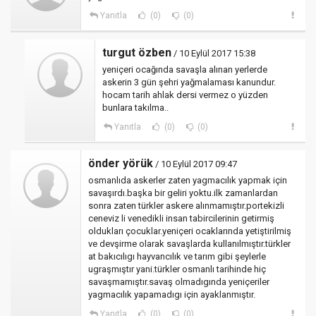
Yanıtla
(0)
(0)
turgut özben
/ 10 Eylül 2017 15:38
yeniçeri ocağında savaşla alınan yerlerde
askerin 3 gün şehri yağmalaması kanundur.
hocam tarih ahlak dersi vermez o yüzden
bunlara takılma..
Yanıtla
(0)
(0)
önder yörük
/ 10 Eylül 2017 09:47
osmanlıda askerler zaten yagmacılık yapmak için
savaşırdı.başka bir geliri yoktu.ilk zamanlardan
sonra zaten türkler askere alınmamıştır.portekizli
ceneviz li venedikli insan tabircilerinin getirmiş
oldukları çocuklar.yeniçeri ocaklarında yetiştirilmiş
ve devşirme olarak savaşlarda kullanılmıştır.türkler
at bakıcılıgı hayvancılık ve tarım gibi şeylerle
ugraşmıştır yani.türkler osmanlı tarihinde hiç
savaşmamıştır.savaş olmadıgında yeniçeriler
yagmacılık yapamadıgı için ayaklanmıştır.
Yanıtla
(0)
(0)