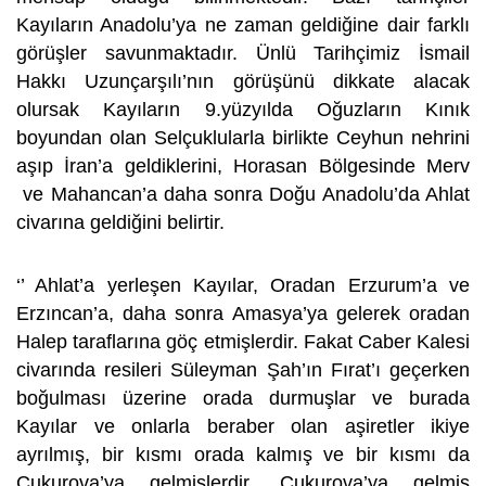
Kayıların Anadolu’ya ne zaman geldiğine dair farklı
görüşler savunmaktadır. Ünlü Tarihçimiz İsmail
Hakkı Uzunçarşılı’nın görüşünü dikkate alacak
olursak Kayıların 9.yüzyılda Oğuzların Kınık
boyundan olan Selçuklularla birlikte Ceyhun nehrini
aşıp İran’a geldiklerini, Horasan Bölgesinde Merv
ve Mahancan’a daha sonra Doğu Anadolu’da Ahlat
civarına geldiğini belirtir.
‘’ Ahlat’a yerleşen Kayılar, Oradan Erzurum’a ve
Erzıncan’a, daha sonra Amasya’ya gelerek oradan
Halep taraflarına göç etmişlerdir. Fakat Caber Kalesi
civarında resileri Süleyman Şah’ın Fırat’ı geçerken
boğulması üzerine orada durmuşlar ve burada
Kayılar ve onlarla beraber olan aşiretler ikiye
ayrılmış, bir kısmı orada kalmış ve bir kısmı da
Çukurova’ya gelmişlerdir. Çukurova’ya gelmiş