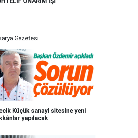
HTELİF ONARIM İŞİ
karya Gazetesi
lecik Küçük sanayi sitesine yeni
kkânlar yapılacak