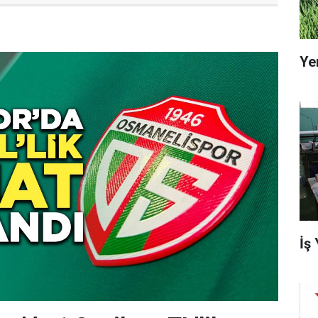
Ye
İş