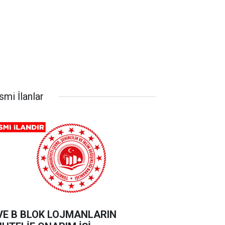
smi İlanlar
VE B BLOK LOJMANLARIN