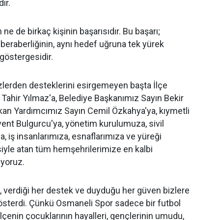
ır.
n ne de birkaç kişinin başarısıdır. Bu başarı;
 beraberliğinin, aynı hedef uğruna tek yürek
 göstergesidir.
zlerden desteklerini esirgemeyen başta İlçe
ahir Yılmaz'a, Belediye Başkanımız Sayın Bekir
kan Yardımcımız Sayın Cemil Özkahya'ya, kıymetli
vent Bulgurcu'ya, yönetim kurulumuza, sivil
, iş insanlarımıza, esnaflarımıza ve yüreği
iyle atan tüm hemşehrilerimize en kalbi
uyoruz.
el, verdiği her destek ve duyduğu her güven bizlere
österdi. Çünkü Osmaneli Spor sadece bir futbol
 ilçenin çocuklarının hayalleri, gençlerinin umudu,