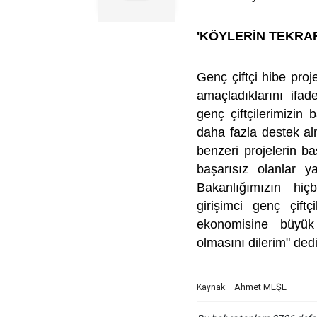
'KÖYLERİN TEKRA
Genç çiftçi hibe pro
amaçladıklarını ifa
genç çiftçilerimizin 
daha fazla destek a
benzeri projelerin ba
başarısız olanlar y
Bakanlığımızın hiç
girişimci genç çiftç
ekonomisine büyük 
olmasını dilerim" dedi
Ahmet MEŞE
Kaynak: