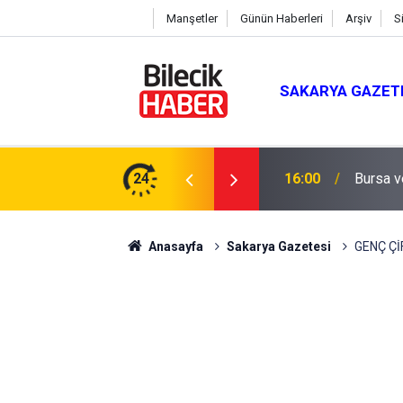
Manşetler
Günün Haberleri
Arşiv
S
SAKARYA GAZET
lik Teminat Tamamlandı
24
16:00
Bursa v
Anasayfa
Sakarya Gazetesi
GENÇ Çİ