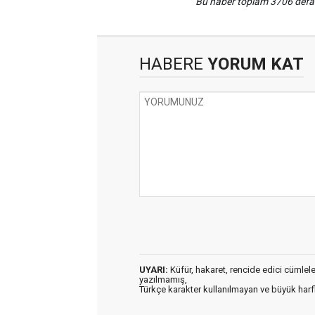
Bu haber toplam 3706 def
HABERE
YORUM KAT
UYARI:
Küfür, hakaret, rencide edici cümleler 
yazılmamış,
Türkçe karakter kullanılmayan ve büyük har