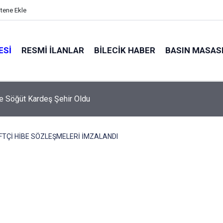
itene Ekle
ESI
RESMI İLANLAR
BILECIK HABER
BASIN MASAS
e Söğüt Kardeş Şehir Oldu
FTÇİ HİBE SÖZLEŞMELERİ İMZALANDI