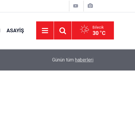
Bilecik
I
ASAYIŞ
30 °C
14:58
Müftü Arpacı Yaz Kur'an Kurslarını Ziyaret Etti
Günün tüm
haberleri