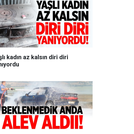
lı kadın az kalsın diri diri
nıyordu