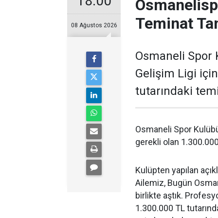
18:00
Osmanelispo
Teminat Ta
08 Ağustos 2026
Osmaneli Spor K
Gelişim Ligi içi
tutarındaki temi
Osmaneli Spor Kulübü,
gerekli olan 1.300.000
Kulüpten yapılan açık
Ailemiz, Bugün Osmane
birlikte aştık. Profesy
1.300.000 TL tutarında