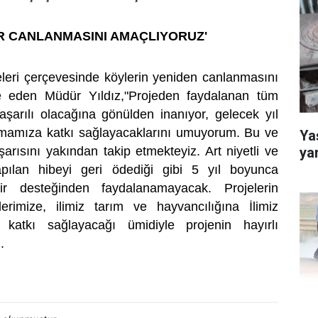
R CANLANMASINI AMAÇLIYORUZ'
jeleri çerçevesinde köylerin yeniden canlanmasını
de eden Müdür Yıldız,"Projeden faydalanan tüm
başarılı olacağına gönülden inanıyor, gelecek yıl
lmamıza katkı sağlayacaklarını umuyorum. Bu ve
Yaş
ya
şarısını yakından takip etmekteyiz. Art niyetli ve
apılan hibeyi geri ödediği gibi 5 yıl boyunca
bir desteğinden faydalanamayacak. Projelerin
ilerimize, ilimiz tarım ve hayvancılığına İlimiz
katkı sağlayacağı ümidiyle projenin hayırlı
.