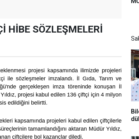
MU
Çİ HİBE SÖZLEŞMELERİ
Sa
steklenmesi projesi kapsamında ilimizde projeleri
tçi ile sözleşmeler imzalandı. İl Gıda, Tarım ve
ğü'nde gerçekleşen imza töreninde konuşan İl
ldız, projesi kabul edilen 136 çiftçi için 4 milyon
s edildiğini belirtti.
Bi
dü
kleri kapsamında projeleri kabul edilen çiftçilerle
reçlerinin tamamlandığını aktaran Müdür Yıldız,
an çiftçilere bol kazançlar diledi.