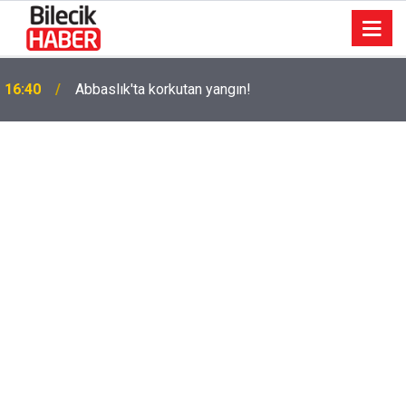
k
16:40
Abbaslık'ta korkutan yangın!