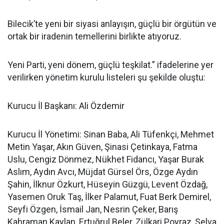
Bilecik’te yeni bir siyasi anlayışın, güçlü bir örgütün ve
ortak bir iradenin temellerini birlikte atıyoruz.
Yeni Parti, yeni dönem, güçlü teşkilat.” ifadelerine yer
verilirken yönetim kurulu listeleri şu şekilde oluştu:
Kurucu İl Başkanı: Ali Özdemir
Kurucu İl Yönetimi: Sinan Baba, Ali Tüfenkçi, Mehmet
Metin Yaşar, Akın Güven, Şinasi Çetinkaya, Fatma
Uslu, Cengiz Dönmez, Nükhet Fidancı, Yaşar Burak
Aslım, Aydın Avcı, Müjdat Gürsel Örs, Özge Aydın
Şahin, İlknur Özkurt, Hüseyin Güzgü, Levent Özdağ,
Yasemen Oruk Taş, İlker Palamut, Fuat Berk Demirel,
Seyfi Özgen, İsmail Jan, Nesrin Çeker, Barış
Kahraman Kaylan, Ertuğrul Beler, Zülkari Poyraz, Selva