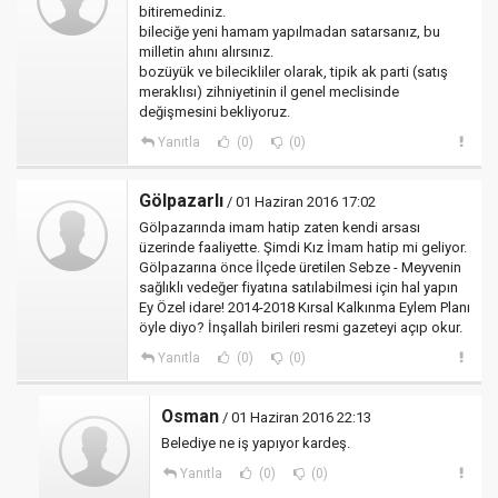
bitiremediniz.
bileciğe yeni hamam yapılmadan satarsanız, bu
milletin ahını alırsınız.
bozüyük ve bilecikliler olarak, tipik ak parti (satış
meraklısı) zihniyetinin il genel meclisinde
değişmesini bekliyoruz.
Yanıtla
(0)
(0)
Gölpazarlı
/ 01 Haziran 2016 17:02
Gölpazarında imam hatip zaten kendi arsası
üzerinde faaliyette. Şimdi Kız İmam hatip mi geliyor.
Gölpazarına önce İlçede üretilen Sebze - Meyvenin
sağlıklı vedeğer fiyatına satılabilmesi için hal yapın
Ey Özel idare! 2014-2018 Kırsal Kalkınma Eylem Planı
öyle diyo? İnşallah birileri resmi gazeteyi açıp okur.
Yanıtla
(0)
(0)
Osman
/ 01 Haziran 2016 22:13
Belediye ne iş yapıyor kardeş.
Yanıtla
(0)
(0)