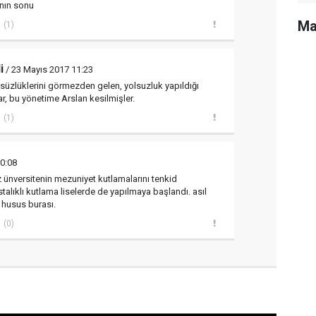
nın sonu
Ma
(1)
i
/ 23 Mayıs 2017 11:23
üzlüklerini görmezden gelen, yolsuzluk yapıldığı
r, bu yönetime Arslan kesilmişler.
(1)
0:08
 ünversitenin mezuniyet kutlamalarını tenkid
alıklı kutlama liselerde de yapılmaya başlandı. asıl
husus burası.
(0)