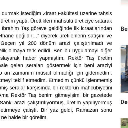
durmak istediğim Ziraat Fakültesi üzerine tahsis
üretim yaptı. Ürettikleri mahsulü üreticiye satarak
Be
 İbrahim Taş göreve geldiğinde ilk icraatlarından
ethane değildir…” diyerek üretilenlerin satışını ve
u. Geçen yıl 200 dönüm arazi çalıştırılmadı ve
nelik olmaya terk edildi. Ben bu uygulamayı diğer
ıyaslayarak haber yapmıştım. Rektör Taş üretim
ale gelen seraları göstermek için beni araziyi
 o an zamanım müsait olmadığı için gidemedim.
itmeyi teklif etmedim. Etmedim çünkü işlenmemiş
miş seralar karşısında bir rektörün mahcubiyetini
ma Rektör Taş benim gitmeyişimi bir gazetede
De
 Sanki arazi çalıştırılıyormuş, üretim yapılıyormuş
tirmeye çalıştı. Bir yaz geldi, Ramazan sonu
 ne halde bir görelim.