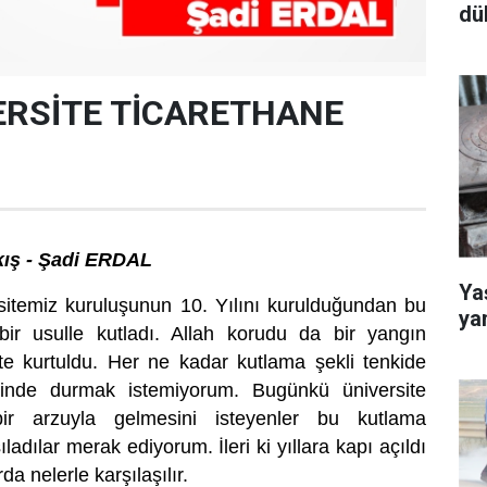
dü
ERSİTE TİCARETHANE
kış - Şadi ERDAL
Yaş
sitemiz kuruluşunun 10. Yılını kurulduğundan bu
ya
ir usulle kutladı. Allah korudu da bir yangın
ite kurtuldu. Her ne kadar kutlama şekli tenkide
nde durmak istemiyorum. Bugünkü üniversite
ir arzuyla gelmesini isteyenler bu kutlama
ladılar merak ediyorum. İleri ki yıllara kapı açıldı
da nelerle karşılaşılır.