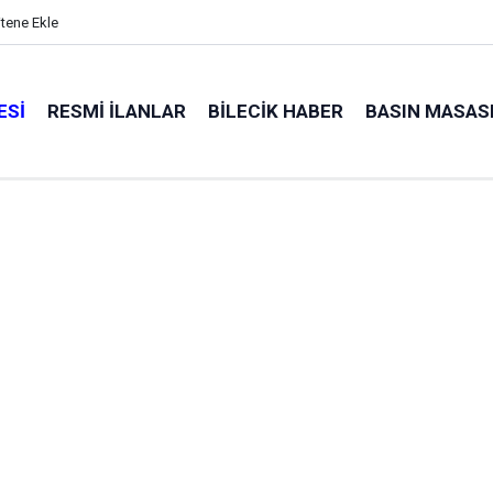
itene Ekle
ESI
RESMI İLANLAR
BILECIK HABER
BASIN MASAS