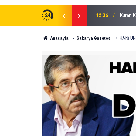
 aranıyor
24
12:36
Kuran K
Anasayfa
Sakarya Gazetesi
HANİ ÜN