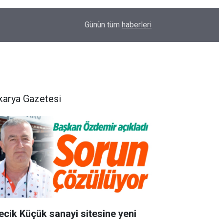
12:32
Karayolları’ndan Pazaryeri kavşağında inceleme
Günün tüm
haberleri
karya Gazetesi
lecik Küçük sanayi sitesine yeni