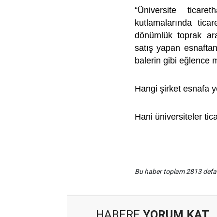
“Üniversite ticar
kutlamalarında ticar
dönümlük toprak ara
satış yapan esnaftan
balerin gibi eğlence 
Hangi şirket esnafa ye
Hani üniversiteler ti
Bu haber toplam 2813 def
HABERE
YORUM KAT