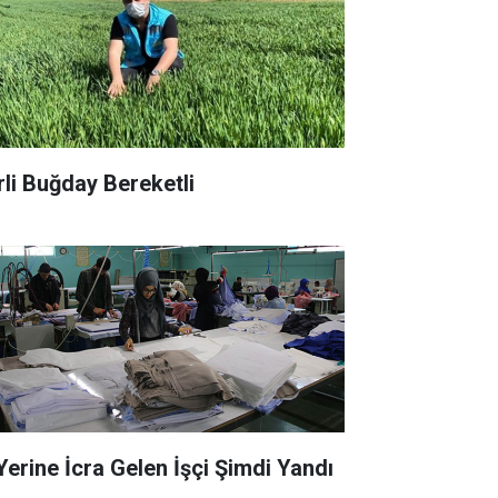
rli Buğday Bereketli
 Yerine İcra Gelen İşçi Şimdi Yandı