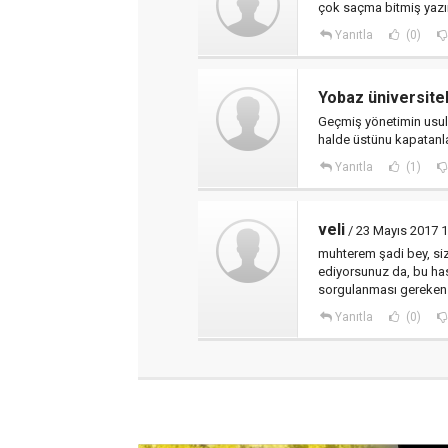
çok saçma bitmiş yazı
Yanıtla
(0)
Yobaz üniversitel
Geçmiş yönetimin usuls
halde üstünu kapatanla
Yanıtla
(1)
veli
/ 23 Mayıs 2017 1
muhterem şadi bey, siz
ediyorsunuz da, bu hast
sorgulanması gereken 
Yanıtla
(0)