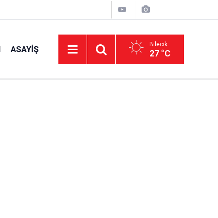
Bilecik
I
ASAYIŞ
27 °C