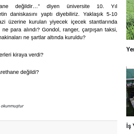
ethane değildir…” diyen üniversite 10. Yıl
etin daniskasını yaptı diyebiliriz. Yaklaşık 5-10
zi üzerine kurulan yiyecek içecek stantlarında
 ne para alındı? Gondol, ranger, çarpışan taksi,
makinaları ne şartlar altında kuruldu?
Ye
rleri kiraya verdi?
carethane değildi?
a okunmuştur
İş