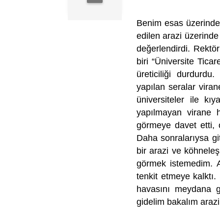
Benim esas üzerinde 
edilen arazi üzerinde 
değerlendirdi. Rektör
biri “Üniversite Ticar
üreticiliği durdurd
yapılan seralar vira
üniversiteler ile k
yapılmayan virane h
görmeye davet etti,
Daha sonralarıysa g
bir arazi ve köhneleş
görmek istemedim. A
tenkit etmeye kalktı.
havasını meydana ge
gidelim bakalım arazi