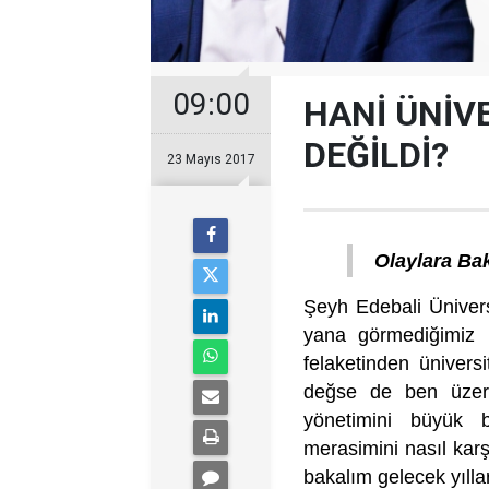
09:00
HANİ ÜNİV
DEĞİLDİ?
23 Mayıs 2017
Olaylara Ba
Şeyh Edebali Üniver
yana görmediğimiz b
felaketinden ünivers
değse de ben üzeri
yönetimini büyük b
merasimini nasıl karşı
bakalım gelecek yıllar