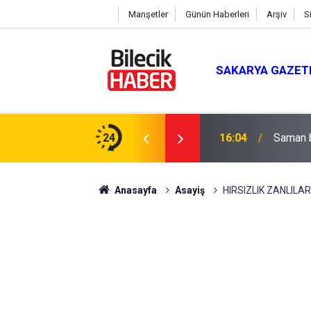
Manşetler
Günün Haberleri
Arşiv
S
SAKARYA GAZET
 Mevlit Programı
24
16:04
Saman b
Anasayfa
Asayiş
HIRSIZLIK ZANLILAR