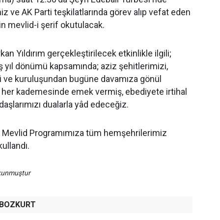
miz ve AK Parti teşkilatlarında görev alıp vefat eden
in mevlid-i şerif okutulacak.
kan Yıldırım gerçekleştirilecek etkinlikle ilgili;
uş yıl dönümü kapsamında; aziz şehitlerimizi,
i ve kuruluşundan bugüne davamıza gönül
n her kademesinde emek vermiş, ebediyete irtihal
daşlarımızı dualarla yâd edeceğiz.
 Mevlid Programımıza tüm hemşehrilerimiz
kullandı.
okunmuştur
h BOZKURT