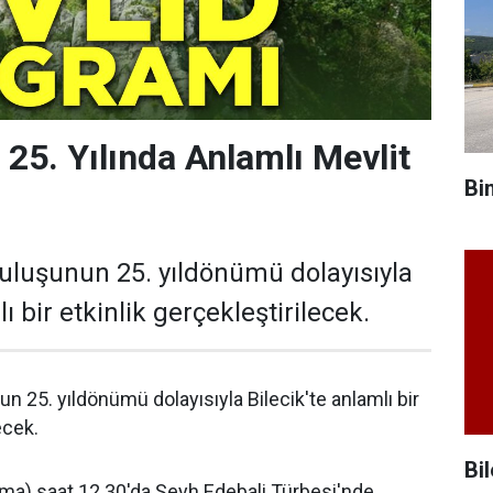
 25. Yılında Anlamlı Mevlit
Bi
ruluşunun 25. yıldönümü dolayısıyla
ı bir etkinlik gerçekleştirilecek.
un 25. yıldönümü dolayısıyla Bilecik'te anlamlı bir
ecek.
Bil
a) saat 12.30'da Şeyh Edebali Türbesi'nde