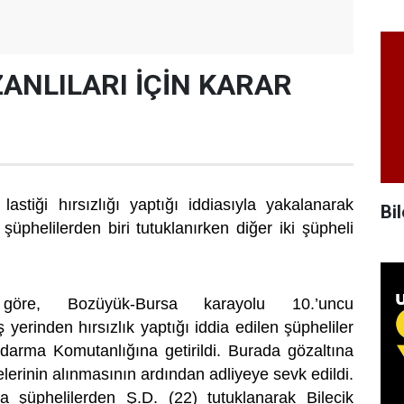
ZANLILARI İÇİN KARAR
astiği hırsızlığı yaptığı iddiasıyla yakalanarak
Bil
şüphelilerden biri tutuklanırken diğer iki şüpheli
 göre, Bozüyük-Bursa karayolu 10.’uncu
ş yerinden hırsızlık yaptığı iddia edilen şüpheliler
darma Komutanlığına getirildi. Burada gözaltına
elerinin alınmasının ardından adliyeye sevk edildi.
şüphelilerden Ş.D. (22) tutuklanarak Bilecik