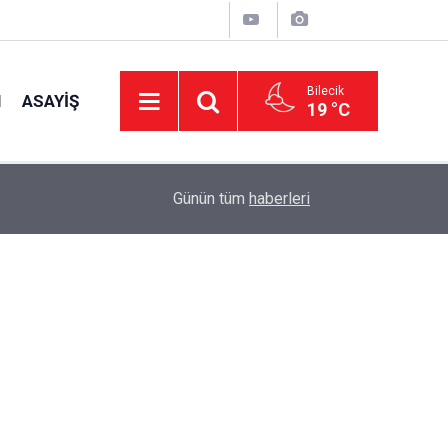
Bilecik
I
ASAYIŞ
19 °C
15:39
İl Genel Meclisi’nden okullara 1.8 milyon TL de
Günün tüm
haberleri