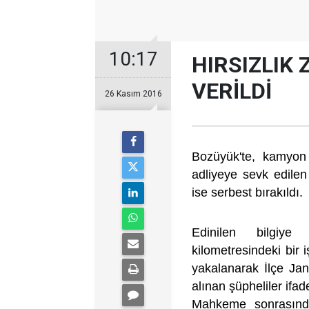
10:17
HIRSIZLIK 
VERİLDİ
26 Kasım 2016
Bozüyük'te, kamyon l
adliyeye sevk edilen 
ise serbest bırakıldı.
Edinilen bilgiye
kilometresindeki bir i
yakalanarak İlçe Jan
alınan şüpheliler ifad
Mahkeme sonrasında 