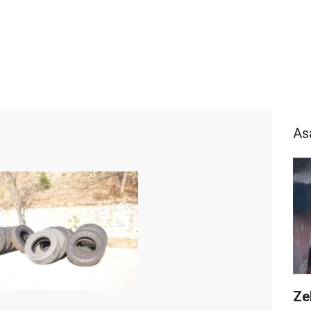
As
Zeh