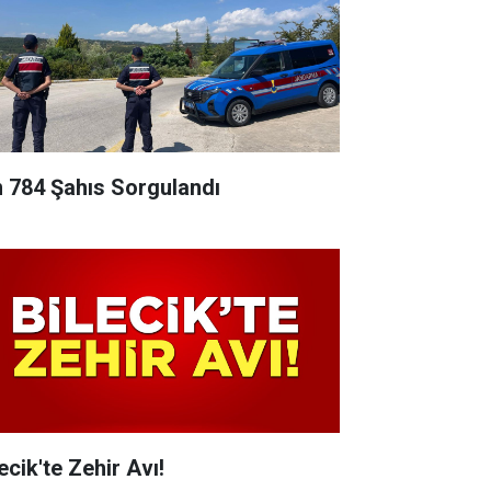
n 784 Şahıs Sorgulandı
ecik'te Zehir Avı!