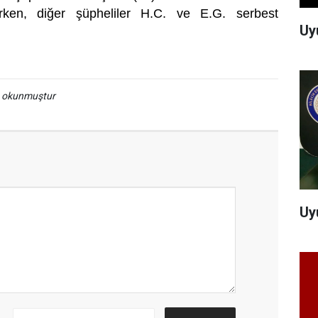
irken, diğer şüpheliler H.C. ve E.G. serbest
Uy
a okunmuştur
Uy