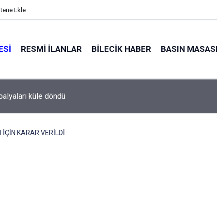
itene Ekle
ESI
RESMI İLANLAR
BILECIK HABER
BASIN MASAS
alyaları küle döndü
I İÇİN KARAR VERİLDİ