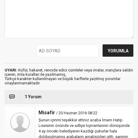
UYARI:
Küfür, hakaret, rencide edici cümleler veya imalar, inançlara saldırı
içeren, imla kuralları ile yazılmamış,
Türkçe karakter kullanılmayan ve büyük harflerle yazılmış yorumlar
onaylanmamaktadır.
1 Yorum
Misafir
/ 20 Haziran 2016 08:22
Şunun içinmi teşekkür ettiniz acaba İmam Hatip
Lisesinin önünde ve adliye lojmanlarının dönüşünde
4 ay önceki belediyenin kazdığı çukurlar hala
doldurulmamış arabaların amatisörleri gitti, sanırım