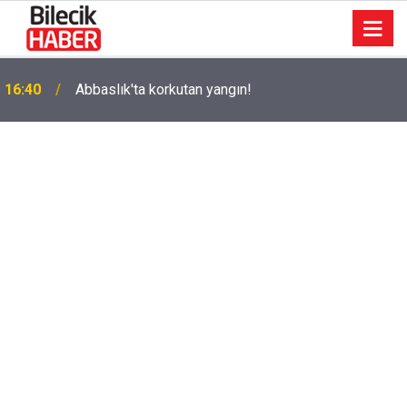
k
16:40
Abbaslık'ta korkutan yangın!