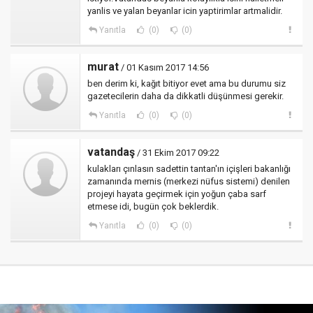
yanlis ve yalan beyanlar icin yaptirimlar artmalidir.
Yanıtla
(0)
(0)
murat
/ 01 Kasım 2017 14:56
ben derim ki, kağıt bitiyor evet ama bu durumu siz
gazetecilerin daha da dikkatli düşünmesi gerekir.
Yanıtla
(0)
(0)
vatandaş
/ 31 Ekim 2017 09:22
kulakları çınlasın sadettin tantan'ın içişleri bakanlığı
zamanında mernis (merkezi nüfus sistemi) denilen
projeyi hayata geçirmek için yoğun çaba sarf
etmese idi, bugün çok beklerdik.
Yanıtla
(0)
(0)