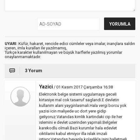
UYARI:
Küfür, hakaret, rencide edici cümleler veya imalar, inançlara saldırı
içeren, imla kuralları ile yazılmamış,
Türkçe karakter kullanılmayan ve büyük harflerle yazılmış yorumlar
onaylanmamaktadır.
3 Yorum
Yazici
/ 01 Kasım 2017 Çarşamba 16:38
Elektronik belge sistemi uygulamaya geceli
kirtasiye mal cok tasarruf saglandi.E devletin
kullanim alani yayginlasmali.Hala vergi borcu yok
yazisi icin maliyede uc dort yere gidip
geliyoruz.Vatandas kimlik kartindaki cip ile her
islemini e devlet uzerinden yapmali.Belgeler
karekodlu olmali.Bazi kurumlar hala edevlet
ciktilarini kabul etmiyor illa islak imzali
istiyor.Vatandas beyanla kolaylikla isini halletmeli