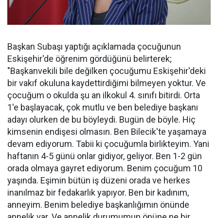
Başkan Subaşı yaptığı açıklamada çocuğunun
Eskişehir'de öğrenim gördüğünü belirterek;
"Başkanvekili bile değilken çocuğumu Eskişehir'deki
bir vakıf okuluna kaydettirdiğimi bilmeyen yoktur. Ve
çocuğum o okulda şu an ilkokul 4. sınıfı bitirdi. Orta
1'e başlayacak, çok mutlu ve ben belediye başkanı
adayı olurken de bu böyleydi. Bugün de böyle. Hiç
kimsenin endişesi olmasın. Ben Bilecik'te yaşamaya
devam ediyorum. Tabii ki çocuğumla birlikteyim. Yani
haftanın 4-5 günü onlar gidiyor, geliyor. Ben 1-2 gün
orada olmaya gayret ediyorum. Benim çocuğum 10
yaşında. Eşimin bütün iş düzeni orada ve herkes
inanılmaz bir fedakarlık yapıyor. Ben bir kadınım,
anneyim. Benim belediye başkanlığımın önünde
annelik var. Ve annelik durumumun önüne ne bir