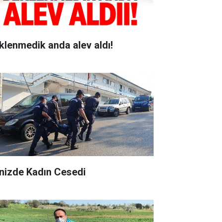
klenmedik anda alev aldı!
nizde Kadın Cesedi