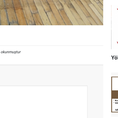
a okunmuştur
Yö