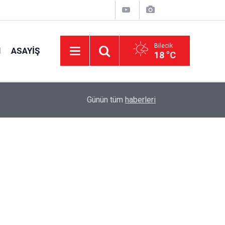
Bilecik
I
ASAYIŞ
18 °C
15:39
İl Genel Meclisi’nden okullara 1.8 milyon TL de
Günün tüm
haberleri