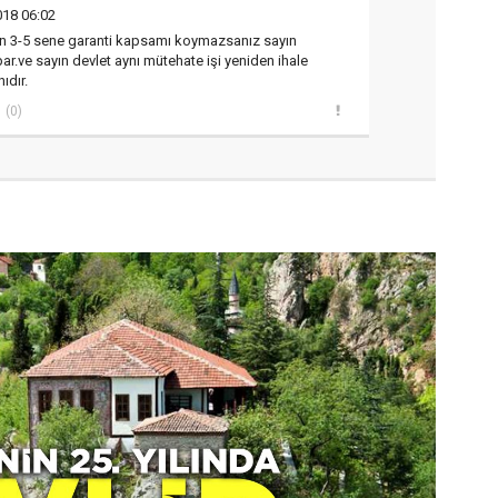
018 06:02
ken 3-5 sene garanti kapsamı koymazsanız sayın
ar.ve sayın devlet aynı mütehate işi yeniden ihale
ıdır.
(0)