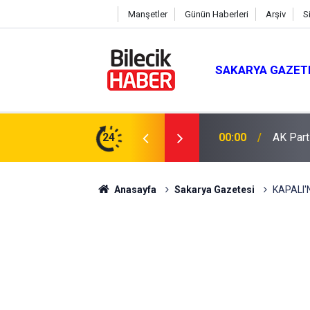
Manşetler
Günün Haberleri
Arşiv
S
SAKARYA GAZET
 Mevlit Programı
24
16:04
Saman b
Anasayfa
Sakarya Gazetesi
KAPALI'