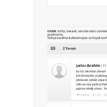
UYARI:
Küfür, hakaret, rencide edici cümleler 
yazılmamış,
Türkçe karakter kullanılmayan ve büyük har
2 Yorum
çatıcı ibrahim
/ 17
bu tür sıkıntılar deva
bürokrasiden uzaklaşıp
çıkılacak çatlak veya kı
neki ya saç yada polyes
yapma isteği olsun . hi
Yanıtla
(0)