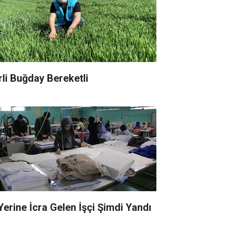
rli Buğday Bereketli
 Yerine İcra Gelen İşçi Şimdi Yandı