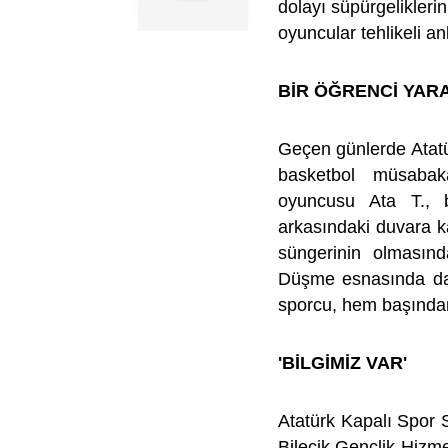
dolayı süpürgelikler
oyuncular tehlikeli anl
BİR ÖĞRENCİ YAR
Geçen günlerde Atatü
basketbol müsabak
oyuncusu Ata T., b
arkasındaki duvara k
süngerinin olmasınd
Düşme esnasında da 
sporcu, hem başından
'BİLGİMİZ VAR'
Atatürk Kapalı Spor 
Bilecik Gençlik Hizme