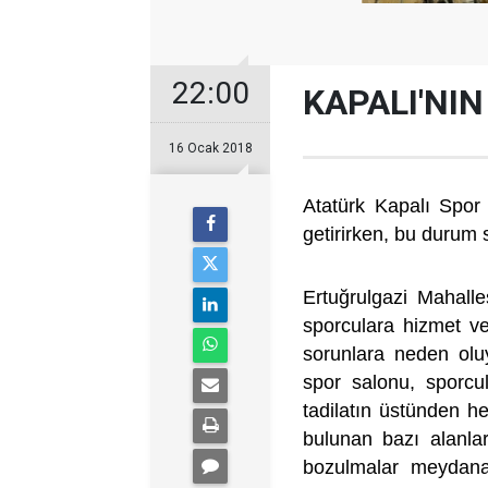
22:00
KAPALI'NIN
16 Ocak 2018
Atatürk Kapalı Spor
getirirken, bu durum 
Ertuğrulgazi Mahalle
sporculara hizmet v
sorunlara neden oluy
spor salonu, sporcu
tadilatın üstünden 
bulunan bazı alanla
bozulmalar meydana