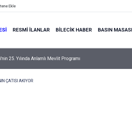
itene Ekle
ESI
RESMI İLANLAR
BILECIK HABER
BASIN MASAS
alyaları küle döndü
NIN ÇATISI AKIYOR