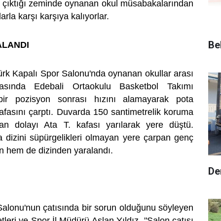
in çıktığı zeminde oynanan okul müsabakalarından
arla karşı karşıya kalıyorlar.
Be
ALANDI
rk Kapalı Spor Salonu'nda oynanan okullar arası
asında Edebali Ortaokulu Basketbol Takımı
ir pozisyon sonrası hızını alamayarak pota
afasını çarptı. Duvarda 150 santimetrelik koruma
an dolayı Ata T. kafası yarılarak yere düştü.
dizini süpürgelikleri olmayan yere çarpan genç
 hem de dizinden yaralandı.
De
Salonu'nun çatısında bir sorun olduğunu söyleyen
tleri ve Spor İl Müdürü Aslan Yıldız, "Salon çatısı