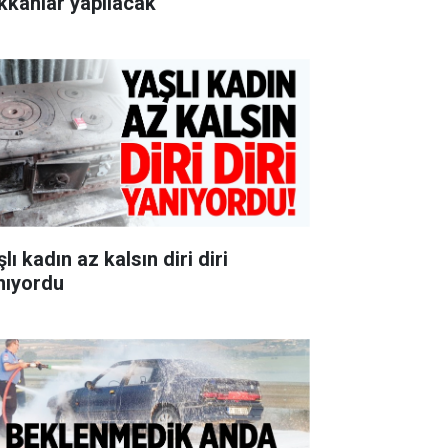
kkânlar yapılacak
lı kadın az kalsın diri diri
nıyordu