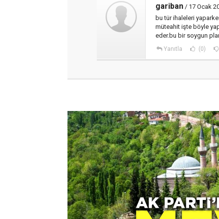
gariban
/ 17 Ocak 2
bu tür ihaleleri yapar
müteahit işte böyle yap
eder.bu bir soygun plan
Yanıtla
(0)