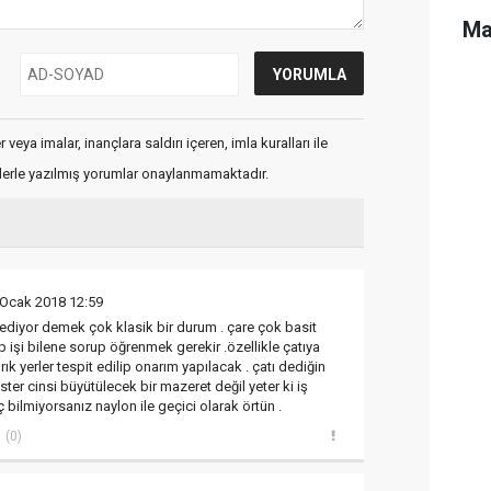
Ma
veya imalar, inançlara saldırı içeren, imla kuralları ile
flerle yazılmış yorumlar onaylanmamaktadır.
 Ocak 2018 12:59
m ediyor demek çok klasik bir durum . çare çok basit
 işi bilene sorup öğrenmek gerekir .özellikle çatıya
rık yerler tespit edilip onarım yapılacak . çatı dediğin
ter cinsi büyütülecek bir mazeret değil yeter ki iş
ç bilmiyorsanız naylon ile geçici olarak örtün .
(0)