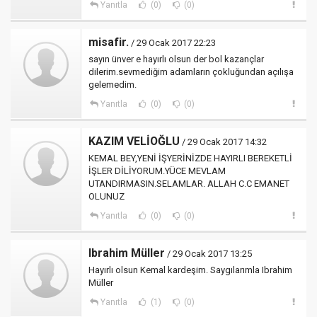
Yanıtla
(0)
(0)
misafir.
/ 29 Ocak 2017 22:23
sayın ünver e hayırlı olsun der bol kazançlar
dilerim.sevmediğim adamların çokluğundan açılışa
gelemedim.
Yanıtla
(0)
(0)
KAZIM VELİOĞLU
/ 29 Ocak 2017 14:32
KEMAL BEY,YENİ İŞYERİNİZDE HAYIRLI BEREKETLİ
İŞLER DİLİYORUM.YÜCE MEVLAM
UTANDIRMASIN.SELAMLAR. ALLAH C.C EMANET
OLUNUZ
Yanıtla
(0)
(0)
Ibrahim Müller
/ 29 Ocak 2017 13:25
Hayırlı olsun Kemal kardeşim. Saygılarımla Ibrahim
Müller
Yanıtla
(1)
(0)