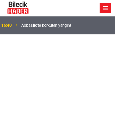
k
16:40
Abbaslık'ta korkutan yangın!