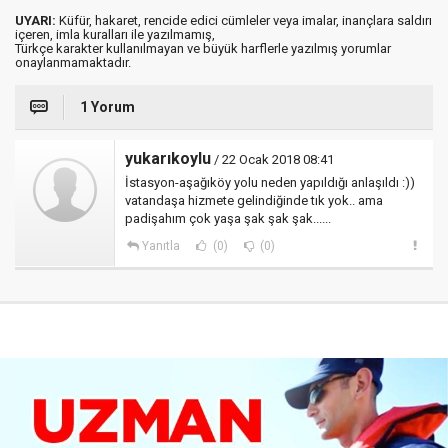
UYARI:
Küfür, hakaret, rencide edici cümleler veya imalar, inançlara saldırı
içeren, imla kuralları ile yazılmamış,
Türkçe karakter kullanılmayan ve büyük harflerle yazılmış yorumlar
onaylanmamaktadır.
1 Yorum
yukarıkoylu
/ 22 Ocak 2018 08:41
İstasyon-aşağıköy yolu neden yapıldığı anlaşıldı :))
vatandaşa hizmete gelindiğinde tık yok.. ama
padişahım çok yaşa şak şak şak......
Yanıtla
(0)
(0)