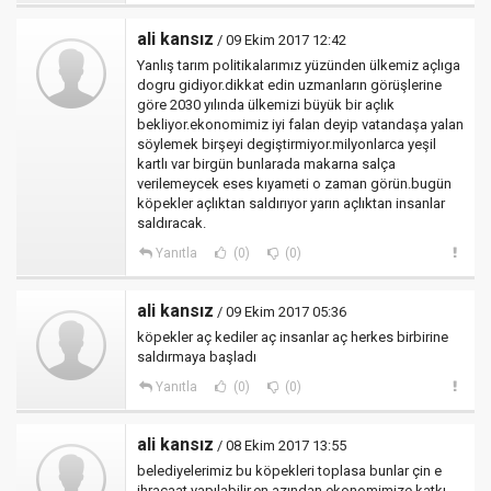
ali kansız
/ 09 Ekim 2017 12:42
Yanlış tarım politikalarımız yüzünden ülkemiz açlıga
dogru gidiyor.dikkat edin uzmanların görüşlerine
göre 2030 yılında ülkemizi büyük bir açlık
bekliyor.ekonomimiz iyi falan deyip vatandaşa yalan
söylemek birşeyi degiştirmiyor.milyonlarca yeşil
kartlı var birgün bunlarada makarna salça
verilemeycek eses kıyameti o zaman görün.bugün
köpekler açlıktan saldırıyor yarın açlıktan insanlar
saldıracak.
Yanıtla
(0)
(0)
ali kansız
/ 09 Ekim 2017 05:36
köpekler aç kediler aç insanlar aç herkes birbirine
saldırmaya başladı
Yanıtla
(0)
(0)
ali kansız
/ 08 Ekim 2017 13:55
belediyelerimiz bu köpekleri toplasa bunlar çin e
ihracaat yapılabilir.en azından ekonomimize katkı