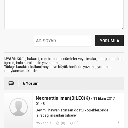
UYARI:
Küfür, hakaret, rencide edici cümleler veya imalar, inançlara saldırı
içeren, imla kuralları ile yazılmamış,
Türkçe karakter kullanılmayan ve büyük harflerle yazılmış yorumlar
onaylanmamaktadır.
6 Yorum
Necmettin iman(BİLECİK)
/ 11 Ekim 2017
01:48
Sevimli hayvanlar,insan dostu köpekler,birde
ısıracağı insanları bilseler.
Yanıtla
(0)
(0)