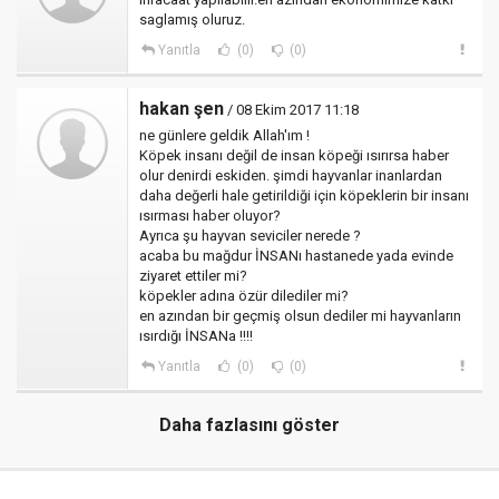
saglamış oluruz.
Yanıtla
(0)
(0)
hakan şen
/ 08 Ekim 2017 11:18
ne günlere geldik Allah'ım !
Köpek insanı değil de insan köpeği ısırırsa haber
olur denirdi eskiden. şimdi hayvanlar inanlardan
daha değerli hale getirildiği için köpeklerin bir insanı
ısırması haber oluyor?
Ayrıca şu hayvan seviciler nerede ?
acaba bu mağdur İNSANı hastanede yada evinde
ziyaret ettiler mi?
köpekler adına özür dilediler mi?
en azından bir geçmiş olsun dediler mi hayvanların
ısırdığı İNSANa !!!!
Yanıtla
(0)
(0)
Daha fazlasını göster