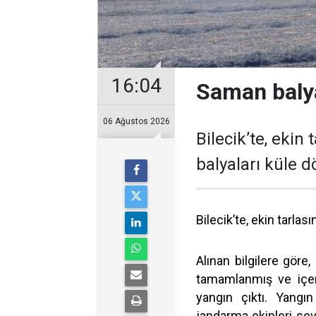
16:04
Saman balya
06 Ağustos 2026
Bilecik’te, eki
balyaları küle 
Bilecik’te, ekin tarla
Alınan bilgilere göre
tamamlanmış ve içer
yangın çıktı. Yangı
jandarma ekipleri sev