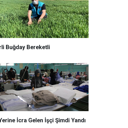
rli Buğday Bereketli
 Yerine İcra Gelen İşçi Şimdi Yandı