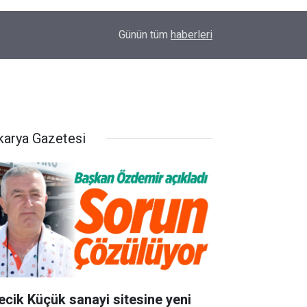
14:58
OEDAŞ Türkiye’yi temsil edecek
Günün tüm
haberleri
karya Gazetesi
lecik Küçük sanayi sitesine yeni