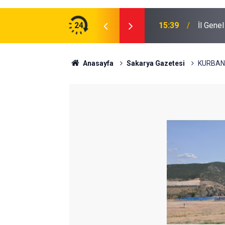
24
15:39
İl Gene
Anasayfa
Sakarya Gazetesi
KURBAN