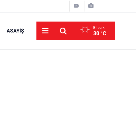
Bilecik
I
ASAYIŞ
30 °C