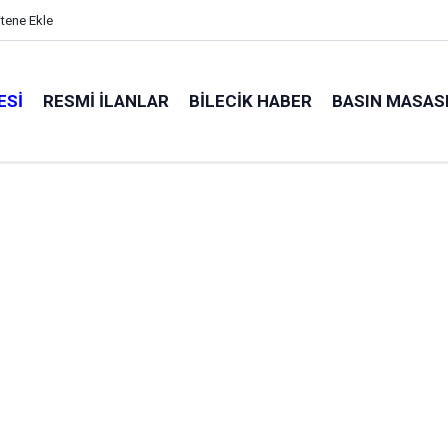
itene Ekle
ESI
RESMI İLANLAR
BILECIK HABER
BASIN MASAS