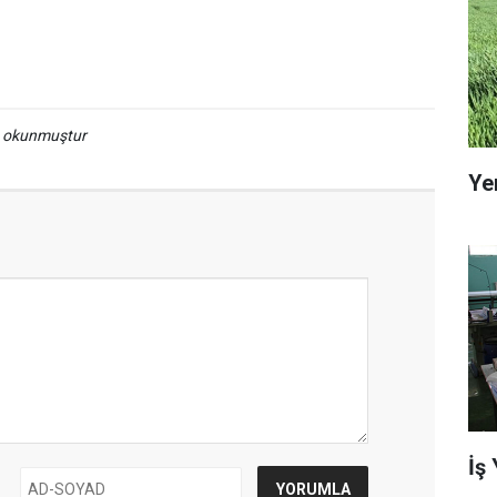
a okunmuştur
Ye
İş