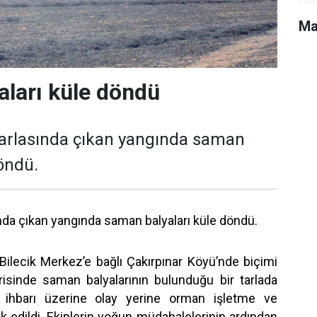
Ma
ları küle döndü
n tarlasında çıkan yangında saman
döndü.
sında çıkan yangında saman balyaları küle döndü.
, Bilecik Merkez’e bağlı Çakırpınar Köyü’nde biçimi
isinde saman balyalarının bulunduğu bir tarlada
n ihbarı üzerine olay yerine orman işletme ve
k edildi. Ekiplerin yoğun müdahalelerinin ardından