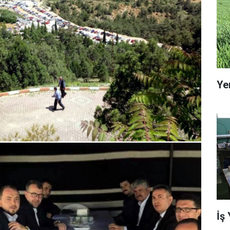
Ye
İş