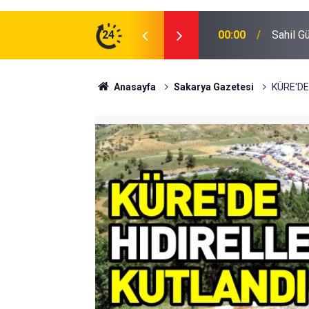
zman Erbaş Alınacak
24
16:40
Abbaslı
Anasayfa
Sakarya Gazetesi
KÜRE'DE