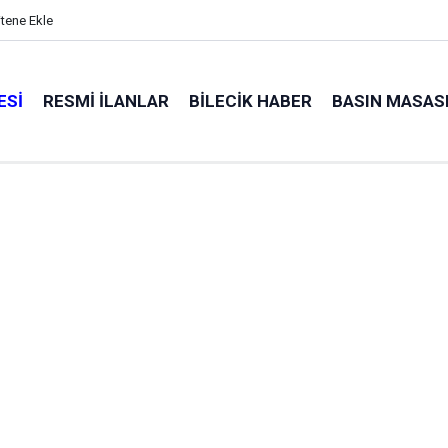
itene Ekle
ESI
RESMI İLANLAR
BILECIK HABER
BASIN MASAS