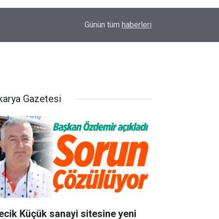
16:19
ERTUĞRUL OCAĞI'NDAN KOCAELİ’NE ZİYARET
Günün tüm
haberleri
karya Gazetesi
lecik Küçük sanayi sitesine yeni