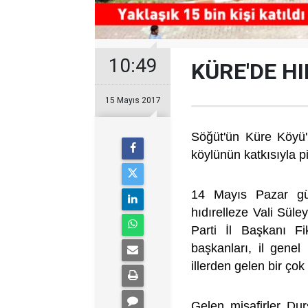
10:49
KÜRE'DE H
15 Mayıs 2017
Söğüt'ün Küre Köyü'n
köylünün katkısıyla pi
14 Mayıs Pazar gün
hıdırelleze Vali Süle
Parti İl Başkanı Fi
başkanları, il genel 
illerden gelen bir çok 
Gelen misafirler Dur