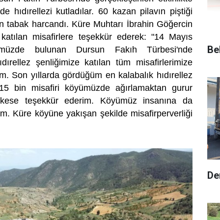
 hıdırellezi kutladılar. 60 kazan pilavın piştiği
n tabak harcandı. Küre Muhtarı İbrahin Göğercin
ne katılan misafirlere teşekkür ederek: "14 Mayıs
Be
üzde bulunan Dursun Fakıh Türbesi'nde
ıdırellez şenliğimize katılan tüm misafirlerimize
ım. Son yıllarda gördüğüm en kalabalık hıdırellez
k 15 bin misafiri köyümüzde ağırlamaktan gurur
rkese teşekkür ederim. Köyümüz insanına da
im. Küre köyüne yakışan şekilde misafirperverliği
De