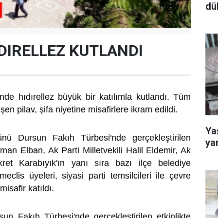
dü
IDIRELLEZ KUTLANDI
de hıdırellez büyük bir katılımla kutlandı. Tüm
şen pilav, şifa niyetine misafirlere ikram edildi.
Yaş
ü Dursun Fakıh Türbesi'nde gerçekleştirilen
ya
yman Elban, Ak Parti Milletvekili Halil Eldemir, Ak
kret Karabıyık'ın yanı sıra bazı ilçe belediye
meclis üyeleri, siyasi parti temsilcileri ile çevre
misafir katıldı.
sun Fakıh Türbesi'nde gerçekleştirilen etkinlikte