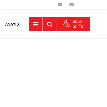
Bilecik
I
ASAYIŞ
21 °C