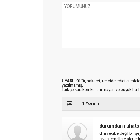
UYARI:
Küfür, hakaret, rencide edici cümleler 
yazılmamış,
Türkçe karakter kullanılmayan ve büyük har
1 Yorum
durumdan rahats
dini vecibe değil bir ş
siyasi emellere alet edil