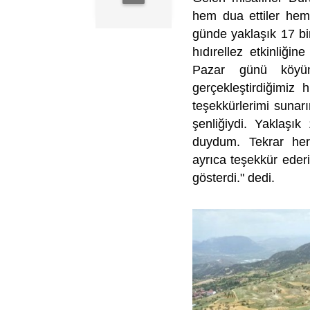
hem dua ettiler hemde
günde yaklaşık 17 bi
hıdırellez etkinliği
Pazar günü köyüm
gerçekleştirdiğimiz h
teşekkürlerimi sunar
şenliğiydi. Yaklaşı
duydum. Tekrar he
ayrıca teşekkür eder
gösterdi." dedi.