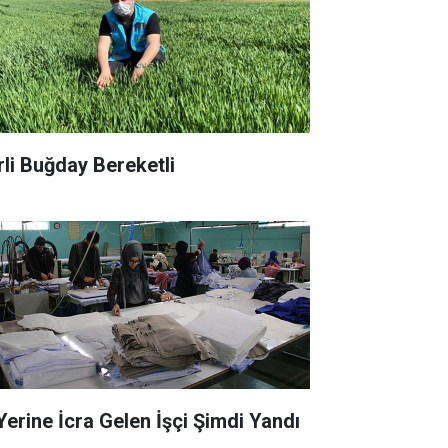
rli Buğday Bereketli
 Yerine İcra Gelen İşçi Şimdi Yandı