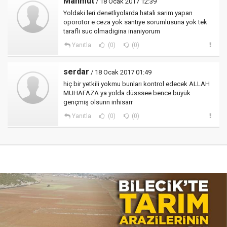
Mahmut
/ 18 Ocak 2017 12:39
Yoldaki leri denetliyolarda hatali sarim yapan
oporotor e ceza yok santiye sorumlusuna yok tek
tarafli suc olmadigina inaniyorum
Yanıtla
(0)
(0)
serdar
/ 18 Ocak 2017 01:49
hiç bir yetkili yokmu bunları kontrol edecek ALLAH
MUHAFAZA ya yolda düsssee bence büyük
gençmiş olsunn inhisarr
Yanıtla
(0)
(0)