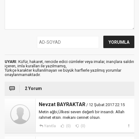
UYARI:
Küfür, hakaret, rencide edici cümleler veya imalar, inançlara saldırı
içeren, imla kuralları ile yazılmamış,
Türkçe karakter kullanılmayan ve büyük harflerle yazılmış yorumlar
onaylanmamaktadır.
2 Yorum
Nevzat BAYRAKTAR
/ 12 Şubat 2017 22:15
Metin ağbi,Ülkesi seven değerli bir insandı. Allah
rahmet etsin. mekanı cennet olsun.
Yanıtla
(0)
(0)