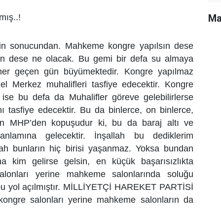
Ma
ış..!
n sonucundan. Mahkeme kongre yapılsın dese
ın dese ne olacak. Bu gemi bir defa su almaya
 her geçen gün büyümektedir. Kongre yapılmaz
el Merkez muhalifleri tasfiye edecektir. Kongre
r ise bu defa da Muhalifler göreve gelebilirlerse
ı tasfiye edecektir. Bu da binlerce, on binlerce,
inin MHP’den kopuşudur ki, bu da baraj altı ve
anlamına gelecektir. İnşallah bu dediklerim
lah bunların hiç birisi yaşanmaz. Yoksa bundan
na kim gelirse gelsin, en küçük başarısızlıkta
salonları yerine mahkeme salonlarında soluğu
 bu yol açılmıştır. MİLLİYETÇİ HAREKET PARTİSİ
 kongre salonları yerine mahkeme salonların da