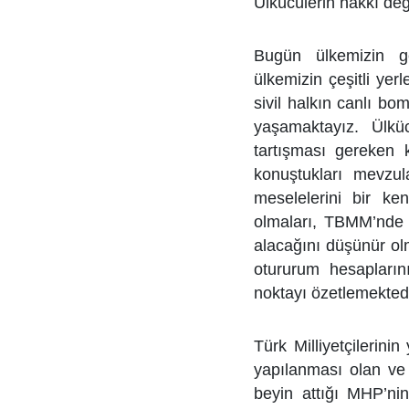
Ülkücülerin hakkı değ
Bugün ülkemizin g
ülkemizin çeşitli yer
sivil halkın canlı bo
yaşamaktayız. Ülküc
tartışması gereken 
konuştukları mevzul
meselelerini bir ke
olmaları, TBMM’nde 
alacağını düşünür ol
otururum hesaplarını
noktayı özetlemektedi
Türk Milliyetçilerinin
yapılanması olan ve
beyin attığı MHP’ni