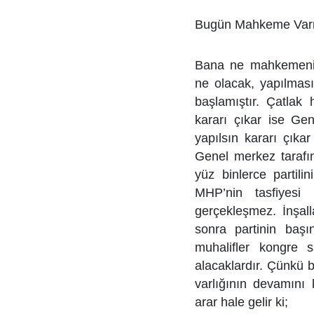
Bugün Mahkeme Varm
Bana ne mahkemeni
ne olacak, yapılmas
başlamıştır. Çatlak
kararı çıkar ise Gen
yapılsın kararı çıka
Genel merkez tarafın
yüz binlerce partil
MHP’nin tasfiyesi 
gerçekleşmez. İnşal
sonra partinin başı
muhalifler kongre 
alacaklardır. Çünkü
varlığının devamını
arar hale gelir ki;