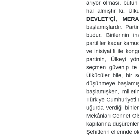
arıyor olması, bütün
hal almıştır ki, Ülk
DEVLET’Çİ, MERAL
başlamışlardır. Part
budur. Birilerinin 
partililer kadar kam
ve inisiyatifi ile k
partinin, Ülkeyi yö
seçmen güvenip te o
Ülkücüler bile, bir
düşünmeye başlamış
başlamışken, milleti
Türkiye Cumhuriyeti 
uğurda verdiği binl
Mekânları Cennet Ol
kapılarına düşürenler
Şehitlerin ellerinde ol