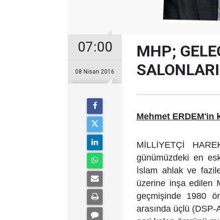
07:00
MHP; GELE
SALONLARI
08 Nisan 2016
Mehmet ERDEM'in k
MİLLİYETÇİ HAREK
günümüzdeki en eski 
İslam ahlak ve fazilet
üzerine inşa edilen 
geçmişinde 1980 ön
arasında üçlü (DSP-