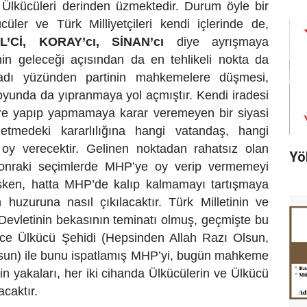
 Ülkücüleri derinden üzmektedir. Durum öyle bir
ücüler ve Türk Milliyetçileri kendi içlerinde de,
’Cİ, KORAY’cı, SİNAN’cı
diye ayrışmaya
inin geleceği açısından da en tehlikeli nokta da
inadı yüzünden partinin mahkemelere düşmesi,
uoyunda da yıpranmaya yol açmıştır. Kendi iradesi
ongre yapıp yapmamaya karar veremeyen bir siyasi
netmedeki kararlılığına hangi vatandaş, hangi
y verecektir. Gelinen noktadan rahatsız olan
Yö
 sonraki seçimlerde MHP’ye oy verip vermemeyi
ken, hatta MHP’de kalıp kalmamayı tartışmaya
n huzuruna nasıl çıkılacaktır. Türk Milletinin ve
Devletinin bekasının teminatı olmuş, geçmişte bu
erce Ülkücü Şehidi (Hepsinden Allah Razı Olsun,
sun) ile bunu ispatlamış MHP’yi, bugün mahkeme
in yakaları, her iki cihanda Ülkücülerin ve Ülkücü
acaktır.