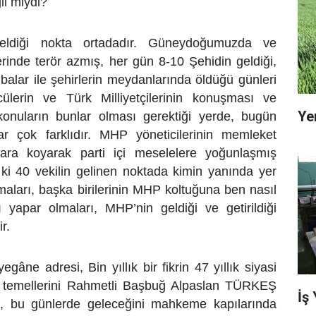
il miydi?
eldiği nokta ortadadır. Güneydoğumuzda ve
lerinde terör azmış, her gün 8-10 Şehidin geldiği,
mbalar ile şehirlerin meydanlarında öldüğü günleri
ülerin ve Türk Milliyetçilerinin konuşması ve
Ye
konuların bunlar olması gerektiği yerde, bugün
ar çok farklıdır. MHP yöneticilerinin memleket
nara koyarak parti içi meselelere yoğunlaşmış
ki 40 vekilin gelinen noktada kimin yanında yer
maları, başka birilerinin MHP koltuğuna ben nasıl
 yapar olmaları, MHP’nin geldiği ve getirildiği
r.
 yegâne adresi, Bin yıllık bir fikrin 47 yıllık siyasi
 temellerini Rahmetli Başbuğ Alpaslan TÜRKEŞ
İş
n, bu günlerde geleceğini mahkeme kapılarında