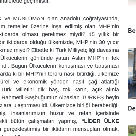
alefette geçirmiştir.
 ve MÜSLÜMAN olan Anadolu coğrafyasında,
iğim temeller üzerine inşa edilmiş olan MHP’nin
Be
tidarda olması gerekmez miydi? 15 yıllık bir
dır iktidarda olduğu ülkemizde, MHP’nin 30 yıldır
kmez miydi? Elbette ki Türk Milliyetçiliği davasına
Ülkücülerin gönlünde yatan Aslan MHP’nin tek
ı idi. Bugün Ülkücülerin konuşması ve tartışması
arda ki bir MHP’nin terörü nasıl bitirdiği, ülkemize
ltürel ve ekonomik yönden nasıl çağ atlattığı
Türk Milletini dik baş, tok karın, açık alınla
i. Rahmetli Başbuğumuz Alpaslan TÜRKEŞ beyin
zlara ulaştırması idi. Ülkemizde birliği-beraberliği-
De
miş, insanlarımızın huzur ve refah içerisinde
ekli bütün çalışmaları yapmış,
“LİDER ÜLKE
 gerçekleştirmiş bir iktidarın mensupları olmak,