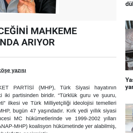
dü
CEĞİNİ MAHKEME
NDA ARIYOR
öşe yazısı
Yaş
ya
ET PARTİSİ (MHP), Türk Siyasi hayatının
iki partisinden biridir. “Türklük guru ve şuuru,
i” ilkesi ve Türk Milliyetçiliği ideolojisi temelleri
MHP, bugün 47 yaşındadır. Kırk yedi yıllık siyasi
cesi MC hükümetlerinde ve 1999-2002 yılları
ANAP-MHP) koalisyon hükümetinde yer alabilmiş,