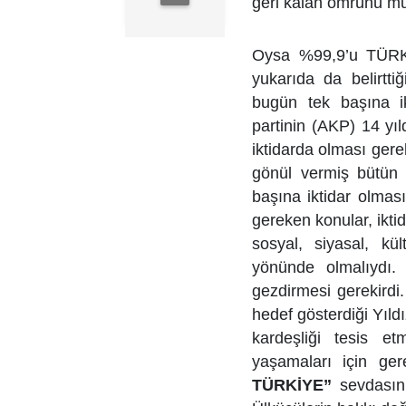
geri kalan ömrünü muh
Oysa %99,9’u TÜRK
yukarıda da belirtt
bugün tek başına ik
partinin (AKP) 14 yıl
iktidarda olması gere
gönül vermiş bütün 
başına iktidar olmas
gereken konular, iktid
sosyal, siyasal, kü
yönünde olmalıydı. 
gezdirmesi gerekird
hedef gösterdiği Yıldı
kardeşliği tesis et
yaşamaları için ger
TÜRKİYE”
sevdasını