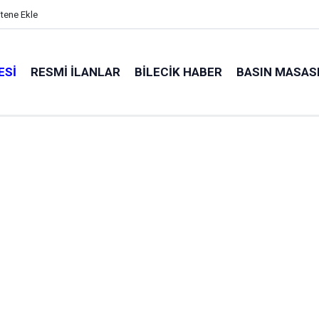
itene Ekle
ESI
RESMI İLANLAR
BILECIK HABER
BASIN MASAS