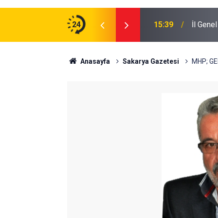
24
15:39
İl Gene
Anasayfa
Sakarya Gazetesi
MHP; G