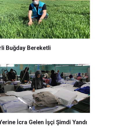
rli Buğday Bereketli
 Yerine İcra Gelen İşçi Şimdi Yandı