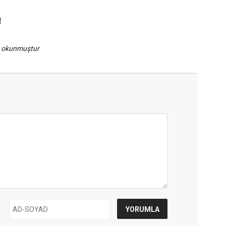
!
a okunmuştur