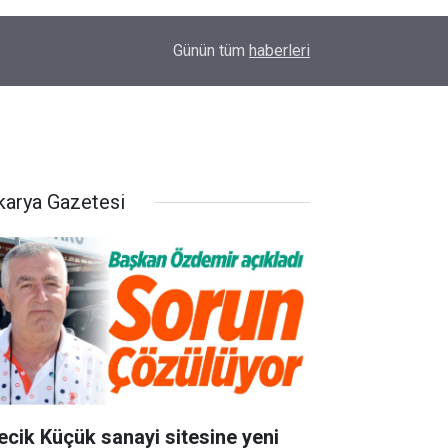
14:58
OEDAŞ Türkiye’yi temsil edecek
Günün tüm
haberleri
karya Gazetesi
lecik Küçük sanayi sitesine yeni