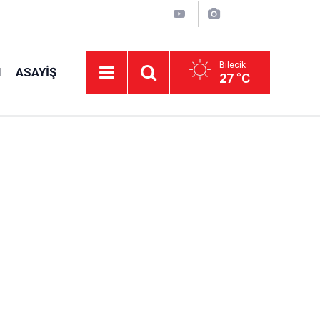
Bilecik
I
ASAYIŞ
27 °C