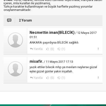
içeren, imla kuralları ile yazılmamış,
Türkçe karakter kullanılmayan ve büyük harflerle yazılmış yorumlar
onaylanmamaktadır.
2 Yorum
Necmettin iman(BİLECİK)
/ 12 Mayıs 2017
01:51
ANKARA şaşırdıysa BİLECİK sağlıklı.
Yanıtla
(0)
(1)
misafir.
/ 11 Mayıs 2017 17:13
yazık ettiler bilecik mhp ye.mevlam neylerse güzel
eyler.güzel günler yakın inşallah.
Yanıtla
(0)
(1)