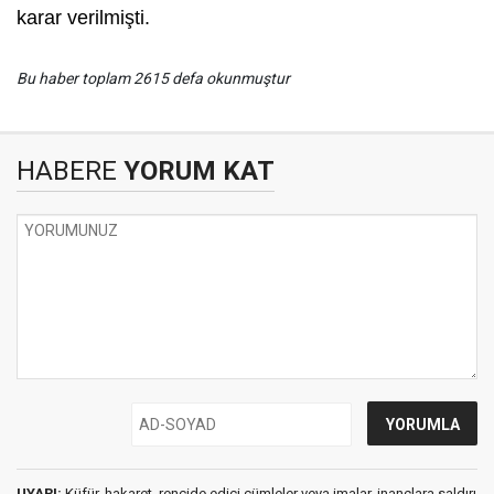
karar verilmişti.
Bu haber toplam 2615 defa okunmuştur
HABERE
YORUM KAT
UYARI:
Küfür, hakaret, rencide edici cümleler veya imalar, inançlara saldırı