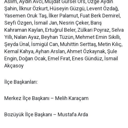
Aslım, Aydın Avcı, Müjdat Gürsel Örs, Özge Aydın
Şahin, İlknur Özkurt, Hüseyin Güzgü, Levent Özdağ,
Yasemen Oruk Taş, İlker Palamut, Fuat Berk Demirel,
Seyfi Özgen, İsmail Jan, Nesrin Çeker, Barış
Kahraman Kaylan, Ertuğrul Beler, Zülkari Poyraz, Selva
Yıllı, Nalan Ayaz, Beyhan Tüzün, Mehmet Emin Sıkıllı,
Şeyda Ünal, İsmigül Can, Muhittin Serttaş, Metin Kılıç,
Kemal Kahya, Ayhan Arslan, Ahmet Özkaynak, Şule
Engin, Doğan Ocak, Emel Fırat, Enes Gündüz, İsmail
Akçasoy
İlçe Başkanları:
Merkez İlçe Başkanı – Melih Karaçam
Bozüyük İlçe Başkanı – Mustafa Arda