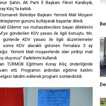
ür Şahin, AK Parti İl Başkanı Fikret Karabıyık,
 Kılıç'ta katıldı.
Osmaneli Belediye Başkanı Yeminli Mali Müşavir
taşlarının gününü kutlayarak başarılar diledi.
Be
Halil Eldemir ise muhasebecilere başarı dileklerini
'ye gönderilen KDV yasası ile ilgili konuştu. Mv.
 günlerde KDV yasası ile ilgili düzenlemeler
an sonra KDV alacaklı görünen firmalara 3 ay
eğiz. Yeminli Mali müşavirlerde olan yetkiyi mali
ş oluyoruz" ifadelerini kullandı.
dan TÜRMOB Eğitmeni Koray Kılıç önderliğinde
vam etti. Programın ardından eğitime katılım
belgesi takdim edilerek program sonlandırıldı.
De