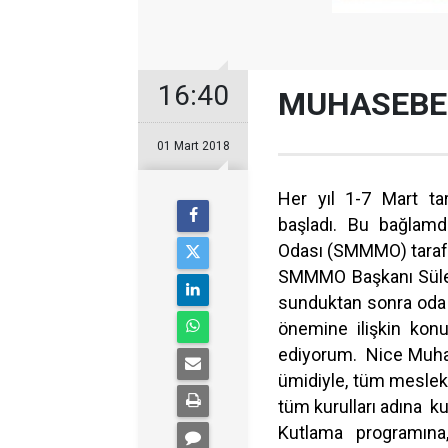
16:40
MUHASEBEC
01 Mart 2018
Her yıl 1-7 Mart ta
başladı. Bu bağlamd
Odası (SMMMO) tarafınd
SMMMO Başkanı Süleym
sunduktan sonra oda 
önemine ilişkin konu
ediyorum. Nice Muhas
ümidiyle, tüm mesle
tüm kurulları adına k
Kutlama programına,