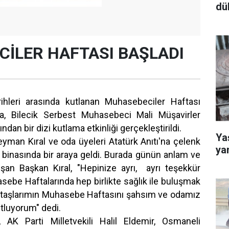
dü
İLER HAFTASI BAŞLADI
rihleri arasında kutlanan Muhasebeciler Haftası
a, Bilecik Serbest Muhasebeci Mali Müşavirler
an bir dizi kutlama etkinliği gerçekleştirildi.
Yaş
an Kıral ve oda üyeleri Atatürk Anıtı'na çelenk
ya
binasında bir araya geldi. Burada günün anlam ve
şan Başkan Kıral, "Hepinize ayrı, ayrı teşekkür
ebe Haftalarında hep birlikte sağlık ile buluşmak
ktaşlarımın Muhasebe Haftasını şahsım ve odamız
utluyorum" dedi.
 AK Parti Milletvekili Halil Eldemir, Osmaneli