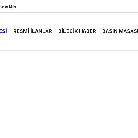
itene Ekle
ESI
RESMI İLANLAR
BILECIK HABER
BASIN MASAS