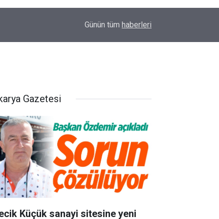
16:40
Abbaslık'ta korkutan yangın!
Günün tüm
haberleri
karya Gazetesi
lecik Küçük sanayi sitesine yeni