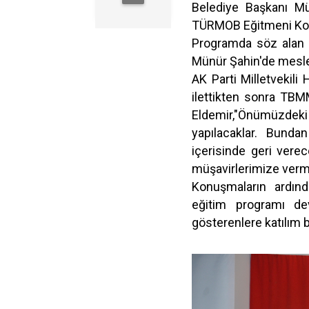
Belediye Başkanı Mün
TÜRMOB Eğitmeni Koray
Programda söz alan 
Münür Şahin'de meslek
AK Parti Milletvekili 
ilettikten sonra TBMM
Eldemir,"Önümüzdeki
yapılacaklar. Bund
içerisinde geri verec
müşavirlerimize vermi
Konuşmaların ardın
eğitim programı de
gösterenlere katılım 