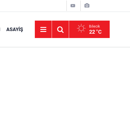
Bilecik
I
ASAYIŞ
22 °C