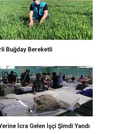
rli Buğday Bereketli
 Yerine İcra Gelen İşçi Şimdi Yandı