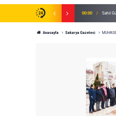
'te bulundu
24
00:00
Sahil G
Anasayfa
Sakarya Gazetesi
MUHASE