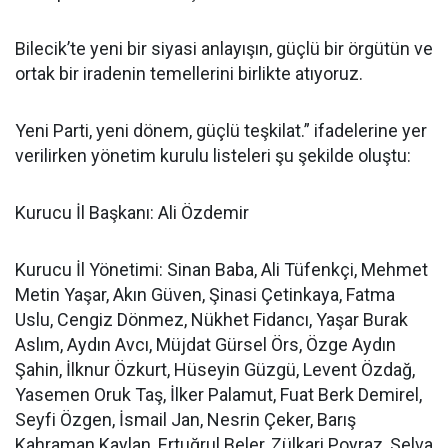
Bilecik’te yeni bir siyasi anlayışın, güçlü bir örgütün ve
ortak bir iradenin temellerini birlikte atıyoruz.
Yeni Parti, yeni dönem, güçlü teşkilat.” ifadelerine yer
verilirken yönetim kurulu listeleri şu şekilde oluştu:
Kurucu İl Başkanı: Ali Özdemir
Kurucu İl Yönetimi: Sinan Baba, Ali Tüfenkçi, Mehmet
Metin Yaşar, Akın Güven, Şinasi Çetinkaya, Fatma
Uslu, Cengiz Dönmez, Nükhet Fidancı, Yaşar Burak
Aslım, Aydın Avcı, Müjdat Gürsel Örs, Özge Aydın
Şahin, İlknur Özkurt, Hüseyin Güzgü, Levent Özdağ,
Yasemen Oruk Taş, İlker Palamut, Fuat Berk Demirel,
Seyfi Özgen, İsmail Jan, Nesrin Çeker, Barış
Kahraman Kaylan, Ertuğrul Beler, Zülkari Poyraz, Selva