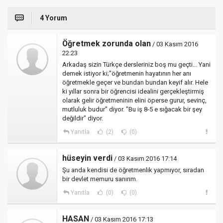
4 Yorum
Öğretmek zorunda olan
/ 03 Kasım 2016
22:23
Arkadaş sizin Türkçe dersleriniz boş mu geçti... Yani
demek istiyor ki;"öğretmenin hayatının her anı
öğretmekle geçer ve bundan bundan keyif alır. Hele
ki yıllar sonra bir öğrencisi idealini gerçekleştirmiş
olarak gelir öğretmeninin elini öperse gurur, sevinç,
mutluluk budur" diyor. "Bu iş 8-5 e sığacak bir şey
değildir" diyor.
Yanıtla
(2)
(0)
hüseyin verdi
/ 03 Kasım 2016 17:14
Şu anda kendisi de öğretmenlik yapmıyor, sıradan
bir devlet memuru sanırım.
Yanıtla
(0)
(0)
HASAN
/ 03 Kasım 2016 17:13