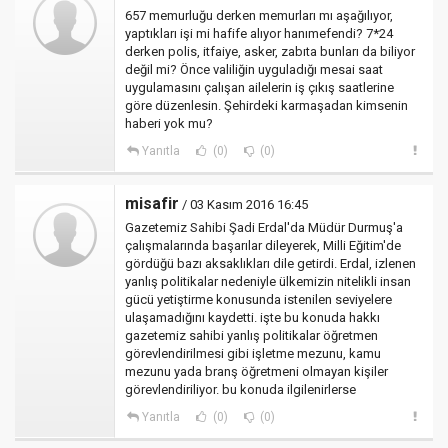
657 memurluğu derken memurları mı aşağılıyor,
yaptıkları işi mi hafife alıyor hanımefendi? 7*24
derken polis, itfaiye, asker, zabıta bunları da biliyor
değil mi? Önce valiliğin uyguladığı mesai saat
uygulamasını çalışan ailelerin iş çıkış saatlerine
göre düzenlesin. Şehirdeki karmaşadan kimsenin
haberi yok mu?
Yanıtla
(0)
(0)
misafir
/ 03 Kasım 2016 16:45
Gazetemiz Sahibi Şadi Erdal'da Müdür Durmuş'a
çalışmalarında başarılar dileyerek, Milli Eğitim'de
gördüğü bazı aksaklıkları dile getirdi. Erdal, izlenen
yanlış politikalar nedeniyle ülkemizin nitelikli insan
gücü yetiştirme konusunda istenilen seviyelere
ulaşamadığını kaydetti. işte bu konuda hakkı
gazetemiz sahibi yanlış politikalar öğretmen
görevlendirilmesi gibi işletme mezunu, kamu
mezunu yada branş öğretmeni olmayan kişiler
görevlendiriliyor. bu konuda ilgilenirlerse
Yanıtla
(0)
(0)