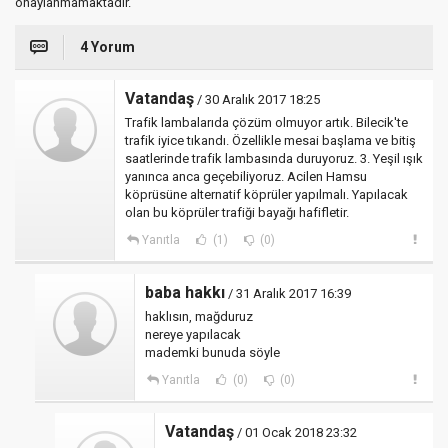
onaylanmamaktadır.
4 Yorum
Vatandaş
/ 30 Aralık 2017 18:25
Trafik lambalarıda çözüm olmuyor artık. Bilecik'te
trafik iyice tıkandı. Özellikle mesai başlama ve bitiş
saatlerinde trafik lambasında duruyoruz. 3. Yeşil ışık
yanınca anca geçebiliyoruz. Acilen Hamsu
köprüsüne alternatif köprüler yapılmalı. Yapılacak
olan bu köprüler trafiği bayağı hafifletir.
Yanıtla
(1)
(0)
baba hakkı
/ 31 Aralık 2017 16:39
haklısın, mağduruz
nereye yapılacak
mademki bunuda söyle
Yanıtla
(0)
(0)
Vatandaş
/ 01 Ocak 2018 23:32