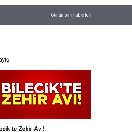
16:19
ERTUĞRUL OCAĞI'NDAN KOCAELİ’NE ZİYARET
Günün tüm
haberleri
ayiş
ecik'te Zehir Avı!