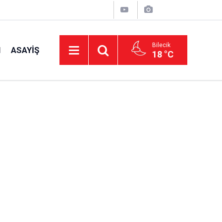
Bilecik
I
ASAYIŞ
18 °C