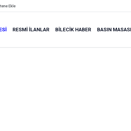
itene Ekle
ESI
RESMI İLANLAR
BILECIK HABER
BASIN MASAS