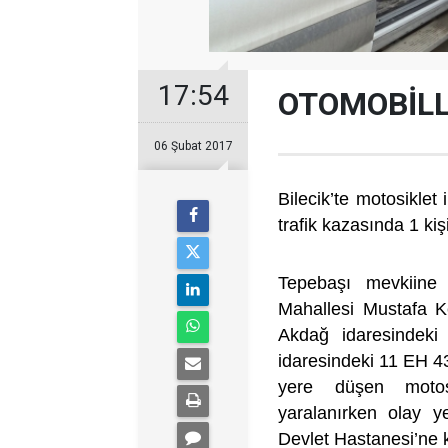
17:54
OTOMOBİLL
06 Şubat 2017
Bilecik’te motosikle
trafik kazasında 1 kiş
Tepebaşı mevkiine
Mahallesi Mustafa K
Akdağ idaresindeki
idaresindeki 11 EH 43
yere düşen motos
yaralanırken olay ye
Devlet Hastanesi’ne ka