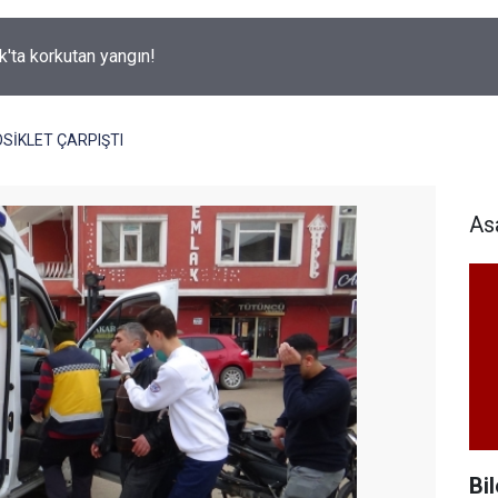
k'ta korkutan yangın!
İKLET ÇARPIŞTI
As
Bil