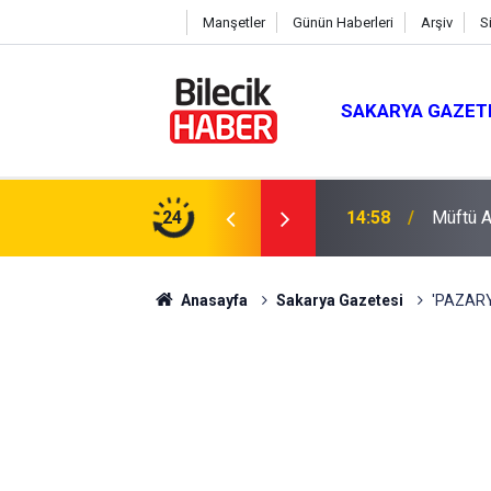
Manşetler
Günün Haberleri
Arşiv
S
SAKARYA GAZET
du
24
14:58
Müftü Ar
Anasayfa
Sakarya Gazetesi
'PAZARY