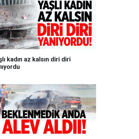
lı kadın az kalsın diri diri
nıyordu