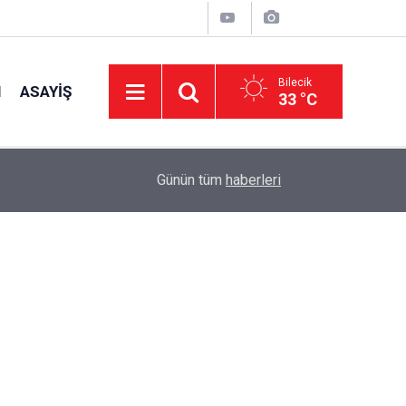
Bilecik
I
ASAYIŞ
33 °C
14:14
Kaymakam Titiz, İncelemelerde Bulundu
Günün tüm
haberleri