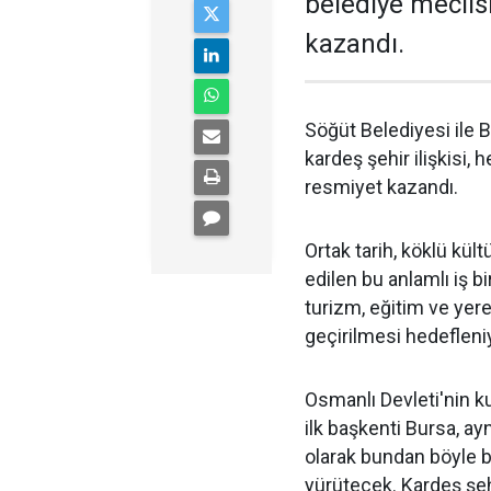
belediye meclis
kazandı.
Söğüt Belediyesi ile 
kardeş şehir ilişkisi, 
resmiyet kazandı.
Ortak tarih, köklü kül
edilen bu anlamlı iş bi
turizm, eğitim ve yere
geçirilmesi hedefleni
Osmanlı Devleti'nin k
ilk başkenti Bursa, ay
olarak bundan böyle bi
yürütecek. Kardeş şehi