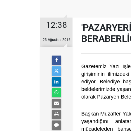
12:38
'PAZARYERİ
BERABERLİ
23 Ağustos 2016
Gazetemiz Yazı İşl
girişiminin ilimizde
ediyor. Belediye ba
beldelerimizde yaşan
olarak Pazaryeri Bele
Başkan Muzaffer Yalç
yaşandığını anlata
mücadeleden bahsett