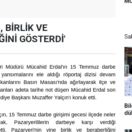
MU
, BİRLİK VE
Sa
ĞİNİ GÖSTERDİ'
eri Müdürü Mücahid Erdal'ın 15 Temmuz darbe
ki yansımalarını ele aldığı röportaj dizisi devam
şkanlarını Basın Masası'nda ağırlayarak ilçe ve
anları adeta tarihe not düşen Mücahid Erdal son
diye Başkanı Muzaffer Yalçın'ı konuk etti.
Bi
dü
ın, 15 Temmuz darbe girişimi gecesi ilçede neler
rak, Pazaryerililerin darbeye karşı verdiği
i. Pazaryeri'nin yine birlik ve beraberliğini