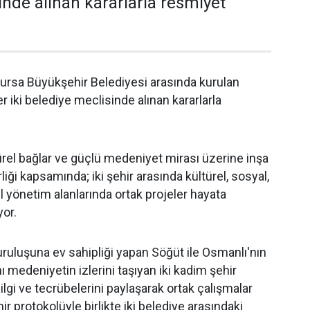
inde alınan kararlarla resmiyet
Bursa Büyükşehir Belediyesi arasında kurulan
her iki belediye meclisinde alınan kararlarla
türel bağlar ve güçlü medeniyet mirası üzerine inşa
rliği kapsamında; iki şehir arasında kültürel, sosyal,
l yönetim alanlarında ortak projeler hayata
yor.
uruluşuna ev sahipliği yapan Söğüt ile Osmanlı'nın
nı medeniyetin izlerini taşıyan iki kadim şehir
lgi ve tecrübelerini paylaşarak ortak çalışmalar
r protokolüyle birlikte iki belediye arasındaki