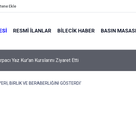
itene Ekle
ESI
RESMI İLANLAR
BILECIK HABER
BASIN MASAS
pacı Yaz Kur'an Kurslarını Ziyaret Etti
ERİ, BİRLİK VE BERABERLİĞİNİ GÖSTERDİ'