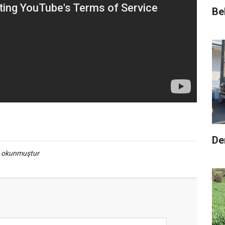
Be
De
a okunmuştur