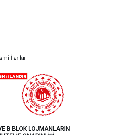
smi İlanlar
VE B BLOK LOJMANLARIN