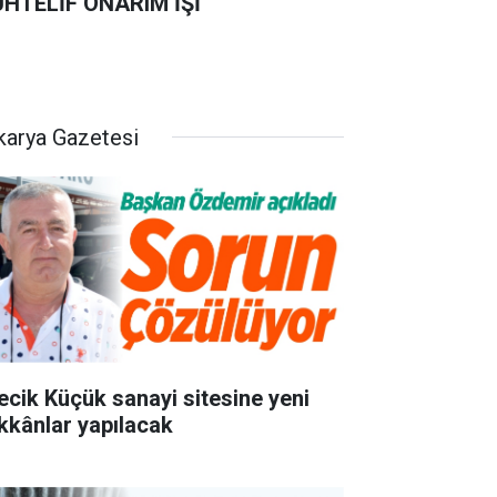
HTELİF ONARIM İŞİ
karya Gazetesi
lecik Küçük sanayi sitesine yeni
kkânlar yapılacak