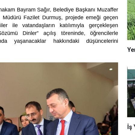
makam Bayram Sağır, Belediye Başkanı Muzaffer
itim Müdürü Fazilet Durmuş, projede emeği geçen
ciler ile vatandaşların katılımıyla gerçekleşen
ümü Dinler” açılış töreninde, öğrencilerle
nda yaşanacaklar hakkındaki düşüncelerini
Ye
İş