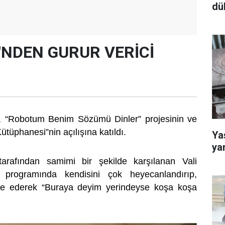
dü
'NDEN GURUR VERİCİ
n, “Robotum Benim Sözümü Dinler” projesinin ve
Kütüphanesi”nin açılışına katıldı.
Yaş
ya
tarafından samimi bir şekilde karşılanan Vali
 programında kendisini çok heyecanlandırıp,
fade ederek “Buraya deyim yerindeyse koşa koşa