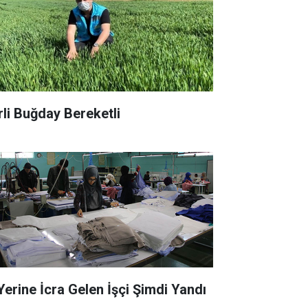
rli Buğday Bereketli
 Yerine İcra Gelen İşçi Şimdi Yandı