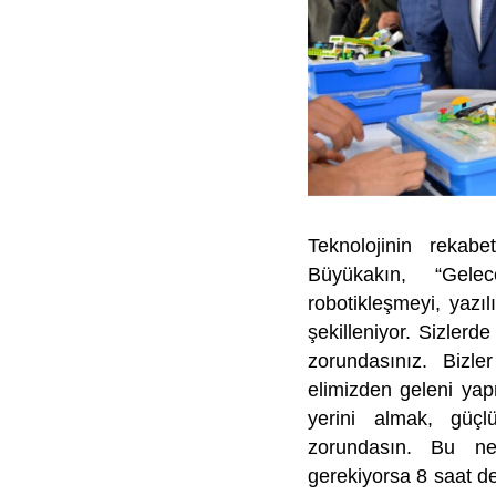
Teknolojinin rekabe
Büyükakın, “Gelec
robotikleşmeyi, yazı
şekilleniyor. Sizler
zorundasınız. Bizle
elimizden geleni ya
yerini almak, güç
zorundasın. Bu ne
gerekiyorsa 8 saat de