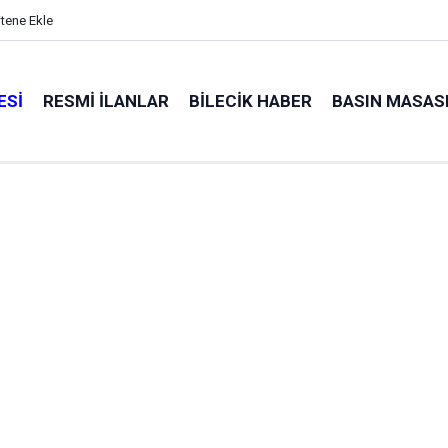
itene Ekle
ESI
RESMI İLANLAR
BILECIK HABER
BASIN MASAS