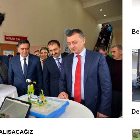
Be
De
ÇALIŞACAĞIZ