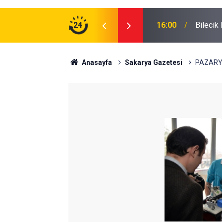
a
24
16:00
Bilecik 
Anasayfa
Sakarya Gazetesi
PAZARYE