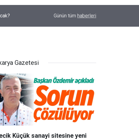
acak?
15:00
Bilecik’te tarım arazilerinin 3’te 1’i boş
Günün tüm
haberleri
karya Gazetesi
lecik Küçük sanayi sitesine yeni