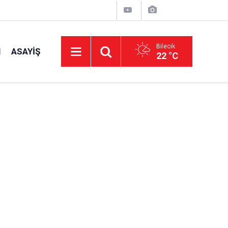
Bilecik
I
ASAYIŞ
22 °C