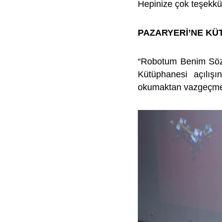
Hepinize çok teşekkür
PAZARYERİ’NE K
“Robotum Benim Sözüm
Kütüphanesi açılışı
okumaktan vazgeçmem