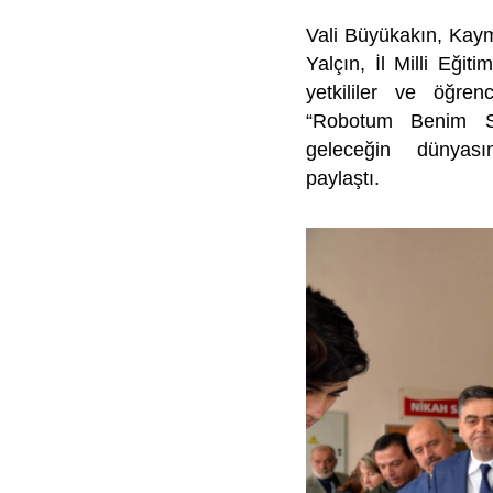
Vali Büyükakın, Kay
Yalçın, İl Milli Eğ
yetkililer ve öğren
“Robotum Benim Söz
geleceğin dünyası
paylaştı.