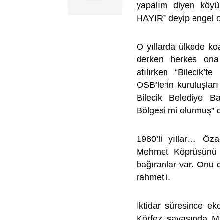
yapalım diyen köyün 
HAYIR” deyip engel o
O yıllarda ülkede ko
derken herkes ona g
atılırken “Bilecik’
OSB’lerin kuruluşlar
Bilecik Belediye Ba
Bölgesi mi olurmuş” d
1980’li yıllar… Öz
Mehmet Köprüsünü 
bağıranlar var. Onu
rahmetli.
İktidar süresince ek
Körfez savaşında Mu