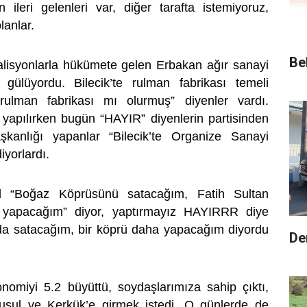
ileri gelenleri var, diğer tarafta istemiyoruz,
lanlar.
Be
alisyonlarla hükümete gelen Erbakan ağır sanayi
ülüyordu. Bilecik’te rulman fabrikası temeli
te rulman fabrikası mı olurmuş” diyenler vardı.
ı yapılırken bugün “HAYIR” diyenlerin partisinden
şkanlığı yapanlar “Bilecik’te Organize Sanayi
iyorlardı.
al “Boğaz Köprüsünü satacağım, Fatih Sultan
yapacağım” diyor, yaptırmayız HAYIRRR diye
 da satacağım, bir köprü daha yapacağım diyordu
De
onomiyi 5.2 büyüttü, soydaşlarımıza sahip çıktı,
sul ve Kerkük’e girmek istedi. O günlerde de