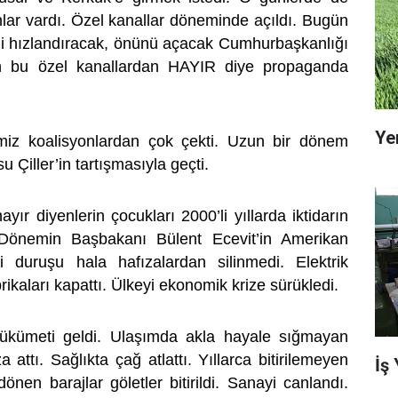
ar vardı. Özel kanallar döneminde açıldı. Bugün
ini hızlandıracak, önünü açacak Cumhurbaşkanlığı
in bu özel kanallardan HAYIR diye propaganda
Ye
emiz koalisyonlardan çok çekti. Uzun bir dönem
u Çiller’in tartışmasıyla geçti.
yır diyenlerin çocukları 2000’li yıllarda iktidarın
 Dönemin Başbakanı Bülent Ecevit’in Amerikan
i duruşu hala hafızalardan silinmedi. Elektrik
ikaları kapattı. Ülkeyi ekonomik krize sürükledi.
ükümeti geldi. Ulaşımda akla hayale sığmayan
 attı. Sağlıkta çağ atlattı. Yıllarca bitirilemeyen
İş
önen barajlar göletler bitirildi. Sanayi canlandı.