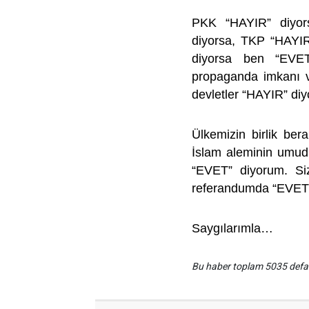
PKK “HAYIR” diyo
diyorsa, TKP “HAYI
diyorsa ben “EVET
propaganda imkanı v
devletler “HAYIR” di
Ülkemizin birlik ber
İslam aleminin umudu
“EVET” diyorum. Siz
referandumda “EVET”
Saygılarımla…
Bu haber toplam 5035 def