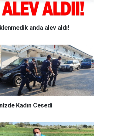
klenmedik anda alev aldı!
nizde Kadın Cesedi