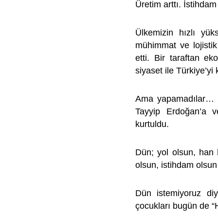
Üretim arttı. İstihdam
Ülkemizin hızlı yük
mühimmat ve lojisti
etti. Bir taraftan ek
siyaset ile Türkiye’yi 
Ama yapamadılar… F
Tayyip Erdoğan’a v
kurtuldu.
Dün; yol olsun, han
olsun, istihdam olsun
Dün istemiyoruz diy
çocukları bugün de “