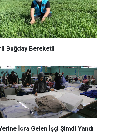
rli Buğday Bereketli
 Yerine İcra Gelen İşçi Şimdi Yandı