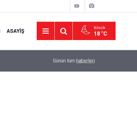
Bilecik
I
ASAYIŞ
18 °C
15:39
İl Genel Meclisi’nden okullara 1.8 milyon TL de
Günün tüm
haberleri