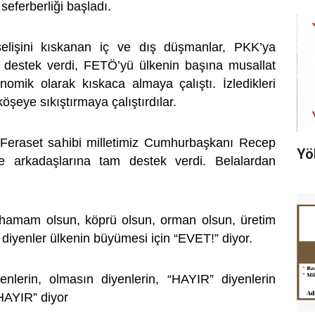
 seferberliği başladı.
selişini kıskanan iç ve dış düşmanlar, PKK’ya
k destek verdi, FETÖ’yü ülkenin başına musallat
onomik olarak kıskaca almaya çalıştı. İzledikleri
köşeye sıkıştırmaya çalıştırdılar.
eraset sahibi milletimiz Cumhurbaşkanı Recep
Yö
e arkadaşlarına tam destek verdi. Belalardan
 hamam olsun, köprü olsun, orman olsun, üretim
 diyenler ülkenin büyümesi için “EVET!” diyor.
enlerin, olmasın diyenlerin, “HAYIR” diyenlerin
HAYIR” diyor