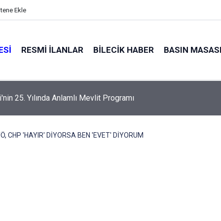
itene Ekle
ESI
RESMI İLANLAR
BILECIK HABER
BASIN MASAS
alyaları küle döndü
TÖ, CHP 'HAYIR' DİYORSA BEN 'EVET' DİYORUM