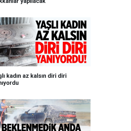
kkânlar yapılacak
lı kadın az kalsın diri diri
nıyordu