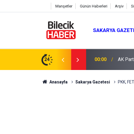
Manşetler
Günün Haberleri
Arşiv
S
SAKARYA GAZET
 Mevlit Programı
24
16:04
Saman b
Anasayfa
Sakarya Gazetesi
PKK, FE