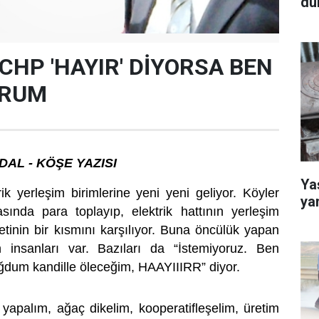
dü
 CHP 'HAYIR' DİYORSA BEN
ORUM
DAL - KÖŞE YAZISI
Yaş
rik yerleşim birimlerine yeni yeni geliyor. Köyler
ya
sında para toplayıp, elektrik hattının yerleşim
etinin bir kısmını karşılıyor. Buna öncülük yapan
n insanları var. Bazıları da “İstemiyoruz. Ben
dum kandille öleceğim, HAAYIIIRR” diyor.
apalım, ağaç dikelim, kooperatifleşelim, üretim