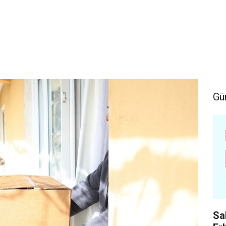
Gü
Sa