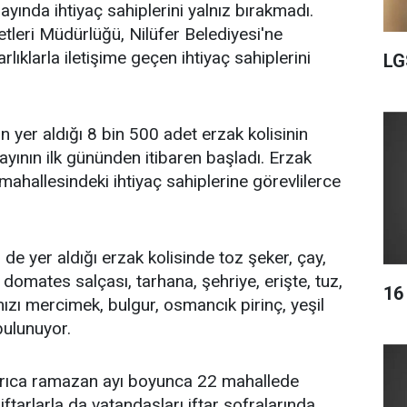
yında ihtiyaç sahiplerini yalnız bırakmadı.
leri Müdürlüğü, Nilüfer Belediyesi'ne
ıklarla iletişime geçen ihtiyaç sahiplerini
LG
in yer aldığı 8 bin 500 adet erzak kolisinin
yının ilk gününden itibaren başladı. Erzak
4 mahallesindeki ihtiyaç sahiplerine görevlilerce
de yer aldığı erzak kolisinde toz şeker, çay,
, domates salçası, tarhana, şehriye, erişte, tuz,
16
mızı mercimek, bulgur, osmancık pirinç, yeşil
ulunuyor.
ayrıca ramazan ayı boyunca 22 mahallede
ftarlarla da vatandaşları iftar sofralarında