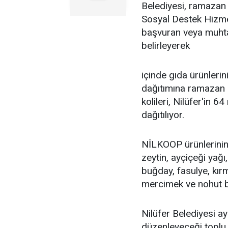
Belediyesi, ramazan a
Sosyal Destek Hizmet
başvuran veya muhtarl
belirleyerek
içinde gıda ürünlerin
dağıtımına ramazan a
kolileri, Nilüfer'in 6
dağıtılıyor.
NİLKOOP ürünlerinin 
zeytin, ayçiçeği yağı
buğday, fasulye, kır
mercimek ve nohut b
Nilüfer Belediyesi 
düzenleyeceği toplu i