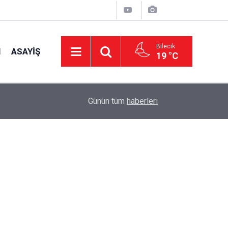
Bilecik
I
ASAYIŞ
19 °C
15:39
İl Genel Meclisi’nden okullara 1.8 milyon TL de
Günün tüm
haberleri