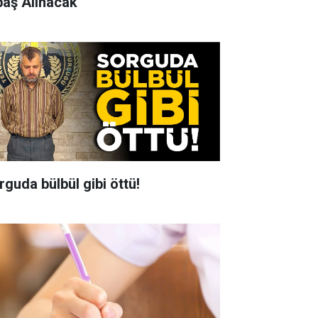
baş Alınacak
rguda bülbül gibi öttü!