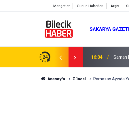
Manşetler
Günün Haberleri
Arşiv
S
SAKARYA GAZET
 Mevlit Programı
24
16:04
Saman b
Anasayfa
Güncel
Ramazan Ayında Yard