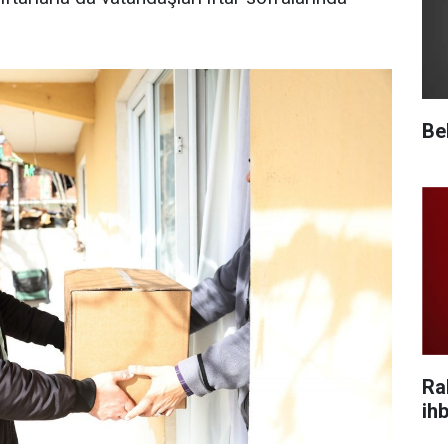
Be
Ra
ihb