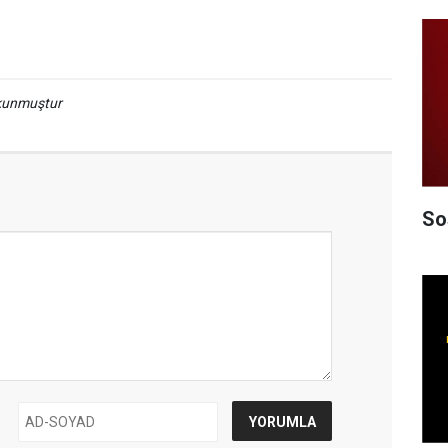
okunmuştur
So