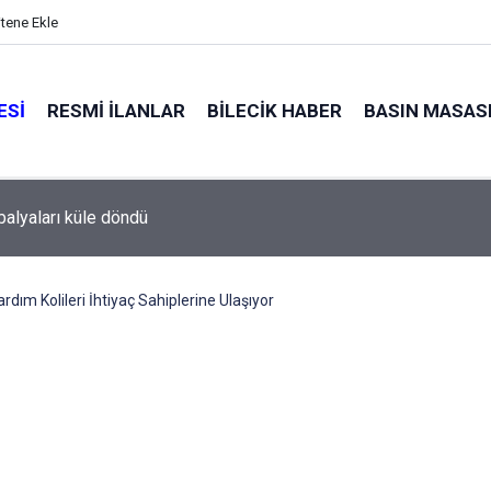
itene Ekle
ESI
RESMI İLANLAR
BILECIK HABER
BASIN MASAS
alyaları küle döndü
ım Kolileri İhtiyaç Sahiplerine Ulaşıyor