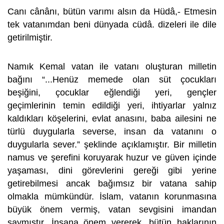
Canı cânânı, bütün varımı alsın da Hüdâ,- Etmesin
tek vatanımdan beni dünyada cüdâ. dizeleri ile dile
getirilmiştir.
Namık Kemal vatan ile vatanı oluşturan milletin
bağını “...Henüz memede olan süt çocukları
beşiğini, çocuklar eğlendiği yeri, gençler
geçimlerinin temin edildiği yeri, ihtiyarlar yalnız
kaldıkları köşelerini, evlat anasını, baba ailesini ne
türlü duygularla severse, insan da vatanını o
duygularla sever.” şeklinde açıklamıştır. Bir milletin
namus ve şerefini koruyarak huzur ve güven içinde
yaşaması, dini görevlerini gereği gibi yerine
getirebilmesi ancak bağımsız bir vatana sahip
olmakla mümkündür. İslam, vatanın korunmasına
büyük önem vermiş, vatan sevgisini imandan
saymıştır. İnsana önem vererek, bütün haklarının