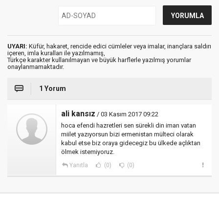
UYARI:
Küfür, hakaret, rencide edici cümleler veya imalar, inançlara saldırı
içeren, imla kuralları ile yazılmamış,
Türkçe karakter kullanılmayan ve büyük harflerle yazılmış yorumlar
onaylanmamaktadır.
1 Yorum
ali kansız
/ 03 Kasım 2017 09:22
hoca efendi hazretleri sen sürekli din iman vatan
miilet yazıyorsun bizi ermenistan mülteci olarak
kabul etse biz oraya gidecegiz bu ülkede açlıktan
ölmek istemiyoruz.
Yanıtla
(0)
(0)