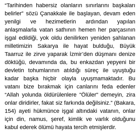
“Tarihinden habersiz olanların sınırlarını başkaları
belirler” sözü Çanakkale ile başlayan, devam eden
yenilgi ve hezimetlerin ardından yapılan
anlaşmalarla vatan sathının hemen her parçasının
işgal edildiği, yok oldu denilirken yeniden şahlanan
milletimizin Sakarya ile hayat bulduğu, Büyük
Taarruz ile zirve yaparak İzmir’den düşmanı denize
döktüğü, devamında da, bu enkazdan yepyeni bir
devletin tohumlarının atıldığı süreç ile uyuştuğu
kadar başka hiçbir olayla uyuşmamaktadır. Bu
vatanı bize bırakmak için canlarını feda edenler
“Allah yolunda öldürülenlere "Ölüler" demeyin, zira
onlar diridirler, fakat siz farkında değilsiniz.” (Bakara,
154) ayeti hükmünce işgal altındaki vatanın, onlar
için din, namus, şeref, kimlik ve varlık olduğunu
kabul ederek ölümü hayata tercih etmişlerdir.